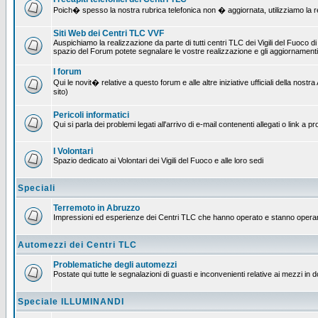
Poich� spesso la nostra rubrica telefonica non � aggiornata, utilizziamo la rete
Siti Web dei Centri TLC VVF
Auspichiamo la realizzazione da parte di tutti centri TLC dei Vigili del Fuoco 
spazio del Forum potete segnalare le vostre realizzazione e gli aggiornamenti 
I forum
Qui le novit� relative a questo forum e alle altre iniziative ufficiali della no
sito)
Pericoli informatici
Qui si parla dei problemi legati all'arrivo di e-mail contenenti allegati o link 
I Volontari
Spazio dedicato ai Volontari dei Vigili del Fuoco e alle loro sedi
Speciali
Terremoto in Abruzzo
Impressioni ed esperienze dei Centri TLC che hanno operato e stanno operan
Automezzi dei Centri TLC
Problematiche degli automezzi
Postate qui tutte le segnalazioni di guasti e inconvenienti relative ai mezzi in 
Speciale ILLUMINANDI