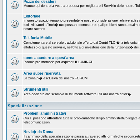
Pozzo dei desideri
Mettete qui dentro la vostra proposta per migliorare il Servizio delle nostre T
Editoriale
In questo spazio vengono presentate le nostre considerazione relative agli svil
tutti i visitatori affinch� tutti possano conoscere quali problemi sono attualmen
nostro settore.
Telefonia Mobile
Complementare al servizio tradizionale offerto dai Centri TLC � la telefonia mo
all'utilizzo di questo servizio, nell'ottica di un'estensione della funzionalit� dei 
come accedere a quest'area
Piccolo pro memoria per aspiranti ILLUMINATI.
Area super riservata
La zona pi� esclusiva del nostro FORUM
Strumenti utili
Area dedicata allo scambio di strumenti software utili alla nostra attivit�.
Specializzazione
Problemi amministrativi
Qui si possono affrontare tutte le problematiche di tipo amministrativo legate all
telecomunicazioni.
Novit� da Roma
Il cammino della specializzazione passa attraverso atti formali che si concret