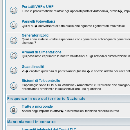
Portatili VHF e UHF
Tutte le problematiche relative agli apparati portatili:Autonomia, praticit�, i
Pannelli Fotovoltaici
Qui si pu� conversare di tutto quello che riguarda i generatori fotovoltaici.
Generatori Eolici
Quali sono state le vostre esperienze con i generatori eolici? quanti generatori
dismessi?
Armadi di alimentazione
Qui possiamo esprimere le nostre valutazioni su gli armadi di alimentazione insta
Guasti insoliti
Vi � capitato qualcosa di particolare? Questo � lo spazio adatto per raccont
Sistemi di Telecontrollo
Capomaglie sotto DOS o su Windows? Alimentatori e Centraline che dialogano c
affrontiamo i problemi e le soluzioni al loro uso quotidiano.
Frequenze in uso sul territorio Nazionale
Tratte a microonde
Analisi degli impianti in attivit� e informazioni tecniche reperibili in rete.
Manteniamoci in contatto
I recapiti telefonici dei Centri TLC