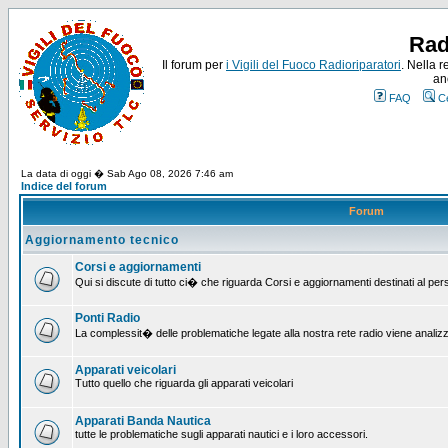
Rad
Il forum per
i Vigili del Fuoco Radioriparatori
. Nella r
an
FAQ
C
La data di oggi � Sab Ago 08, 2026 7:46 am
Indice del forum
Forum
Aggiornamento tecnico
Corsi e aggiornamenti
Qui si discute di tutto ci� che riguarda Corsi e aggiornamenti destinati al pe
Ponti Radio
La complessit� delle problematiche legate alla nostra rete radio viene analiz
Apparati veicolari
Tutto quello che riguarda gli apparati veicolari
Apparati Banda Nautica
tutte le problematiche sugli apparati nautici e i loro accessori.