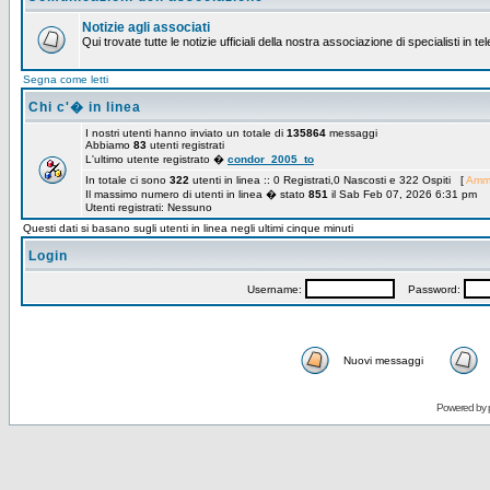
Notizie agli associati
Qui trovate tutte le notizie ufficiali della nostra associazione di specialisti in t
Segna come letti
Chi c'� in linea
I nostri utenti hanno inviato un totale di
135864
messaggi
Abbiamo
83
utenti registrati
L'ultimo utente registrato �
condor_2005_to
In totale ci sono
322
utenti in linea :: 0 Registrati,0 Nascosti e 322 Ospiti [
Ammi
Il massimo numero di utenti in linea � stato
851
il Sab Feb 07, 2026 6:31 pm
Utenti registrati: Nessuno
Questi dati si basano sugli utenti in linea negli ultimi cinque minuti
Login
Username:
Password:
Nuovi messaggi
Powered by