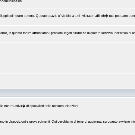
elecomunicazioni.
uppi del nostro settore. Questo spazio e' visibile a tutti i visitatori affinch� tutti possano c
le, in questo forum affrontiamo i problemi legati all'utilizzo di questo servizio, nell'ottica di 
la nostra attivit� di specialisti nelle telecomunicazioni.
ano in disposizioni e provvedimenti. Qui cerchiamo di tenerci aggiornati su quanto avviene int