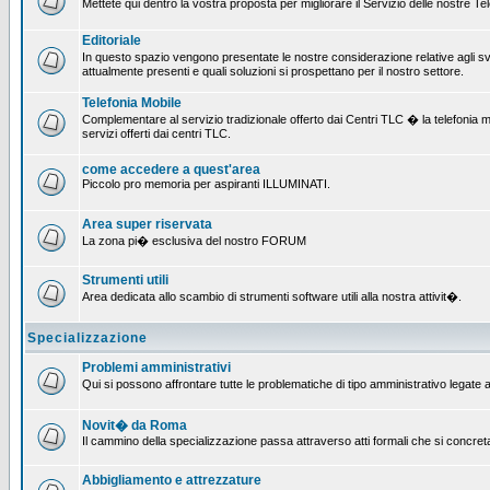
Mettete qui dentro la vostra proposta per migliorare il Servizio delle nostre T
Editoriale
In questo spazio vengono presentate le nostre considerazione relative agli svil
attualmente presenti e quali soluzioni si prospettano per il nostro settore.
Telefonia Mobile
Complementare al servizio tradizionale offerto dai Centri TLC � la telefonia mobi
servizi offerti dai centri TLC.
come accedere a quest'area
Piccolo pro memoria per aspiranti ILLUMINATI.
Area super riservata
La zona pi� esclusiva del nostro FORUM
Strumenti utili
Area dedicata allo scambio di strumenti software utili alla nostra attivit�.
Specializzazione
Problemi amministrativi
Qui si possono affrontare tutte le problematiche di tipo amministrativo legate al
Novit� da Roma
Il cammino della specializzazione passa attraverso atti formali che si concret
Abbigliamento e attrezzature