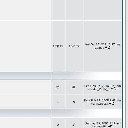
Mer Giu 02, 2021 9:37 am
103812
104359
Cbfbqq
Lun Gen 06, 2014 2:27 pm
21
66
condor_2005_to
Dom Feb 17, 2008 8:09 pm
1
5
manlio.ciocca
Ven Lug 25, 2008 9:12 am
3
17
Lorenzo64