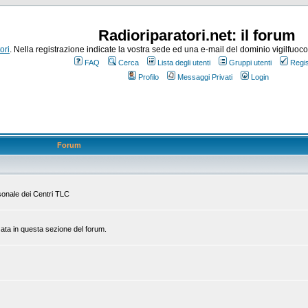
Radioriparatori.net: il forum
ori
. Nella registrazione indicate la vostra sede ed una e-mail del dominio vigilfuoco.it
FAQ
Cerca
Lista degli utenti
Gruppi utenti
Regis
Profilo
Messaggi Privati
Login
Forum
rsonale dei Centri TLC
zata in questa sezione del forum.