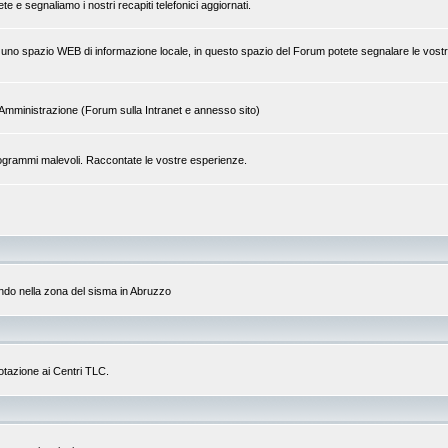
 e segnaliamo i nostri recapiti telefonici aggiornati.
 di uno spazio WEB di informazione locale, in questo spazio del Forum potete segnalare le vostr
tra Amministrazione (Forum sulla Intranet e annesso sito)
a programmi malevoli. Raccontate le vostre esperienze.
do nella zona del sisma in Abruzzo
dotazione ai Centri TLC.