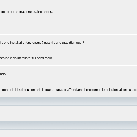
mpiego, programmazione e altro ancora.
 sono installati e funzionanti? quanti sono stati dismessi?
llati e da installare sui ponti radio.
arlo.
 noi dai siti pi� lontani, in questo spazio affrontiamo i problemi e le soluzioni al loro uso q