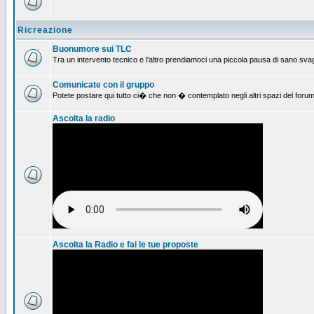
Ricreazione
Buonumore sui TLC
Tra un intervento tecnico e l'altro prendiamoci una piccola pausa di sano svag
Comunicate con il gruppo
Potete postare qui tutto ci� che non � contemplato negli altri spazi del forum
Ascolta la radio
Ascolta la Radio e fai le tue proposte