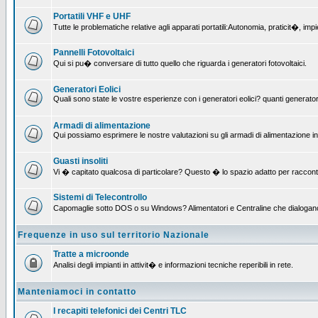
Portatili VHF e UHF
Tutte le problematiche relative agli apparati portatili:Autonomia, praticit�, i
Pannelli Fotovoltaici
Qui si pu� conversare di tutto quello che riguarda i generatori fotovoltaici.
Generatori Eolici
Quali sono state le vostre esperienze con i generatori eolici? quanti generatori
Armadi di alimentazione
Qui possiamo esprimere le nostre valutazioni su gli armadi di alimentazione insta
Guasti insoliti
Vi � capitato qualcosa di particolare? Questo � lo spazio adatto per raccont
Sistemi di Telecontrollo
Capomaglie sotto DOS o su Windows? Alimentatori e Centraline che dialogano con
Frequenze in uso sul territorio Nazionale
Tratte a microonde
Analisi degli impianti in attivit� e informazioni tecniche reperibili in rete.
Manteniamoci in contatto
I recapiti telefonici dei Centri TLC