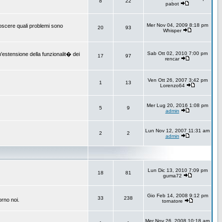
8
22
pabot
Mer Nov 04, 2009 8:18 pm
onoscere quali problemi sono
20
93
Whisper
Sab Ott 02, 2010 7:00 pm
un'estensione della funzionalit� dei
17
97
rencar
Ven Ott 26, 2007 3:42 pm
1
13
Lorenzo64
Mer Lug 20, 2016 1:08 pm
5
9
admin
Lun Nov 12, 2007 11:31 am
2
2
admin
Lun Dic 13, 2010 7:09 pm
18
81
guma72
Gio Feb 14, 2008 9:12 pm
33
238
orno noi.
tornatore
Mer Nov 26, 2008 10:18 am