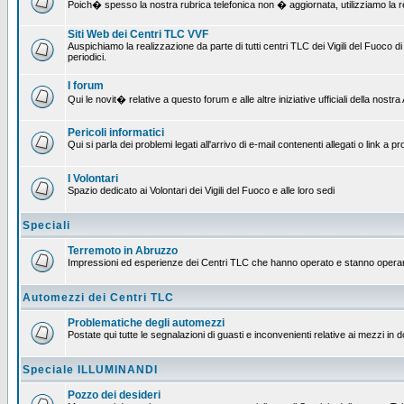
Poich� spesso la nostra rubrica telefonica non � aggiornata, utilizziamo la rete
Siti Web dei Centri TLC VVF
Auspichiamo la realizzazione da parte di tutti centri TLC dei Vigili del Fuoco
periodici.
I forum
Qui le novit� relative a questo forum e alle altre iniziative ufficiali della nos
Pericoli informatici
Qui si parla dei problemi legati all'arrivo di e-mail contenenti allegati o link 
I Volontari
Spazio dedicato ai Volontari dei Vigili del Fuoco e alle loro sedi
Speciali
Terremoto in Abruzzo
Impressioni ed esperienze dei Centri TLC che hanno operato e stanno operan
Automezzi dei Centri TLC
Problematiche degli automezzi
Postate qui tutte le segnalazioni di guasti e inconvenienti relative ai mezzi in 
Speciale ILLUMINANDI
Pozzo dei desideri