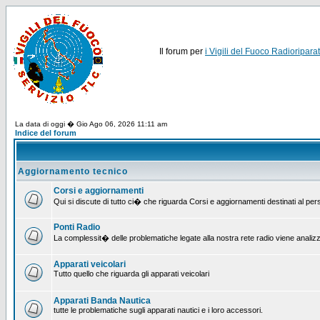
Il forum per
i Vigili del Fuoco Radioriparat
La data di oggi � Gio Ago 06, 2026 11:11 am
Indice del forum
Aggiornamento tecnico
Corsi e aggiornamenti
Qui si discute di tutto ci� che riguarda Corsi e aggiornamenti destinati al pe
Ponti Radio
La complessit� delle problematiche legate alla nostra rete radio viene analiz
Apparati veicolari
Tutto quello che riguarda gli apparati veicolari
Apparati Banda Nautica
tutte le problematiche sugli apparati nautici e i loro accessori.