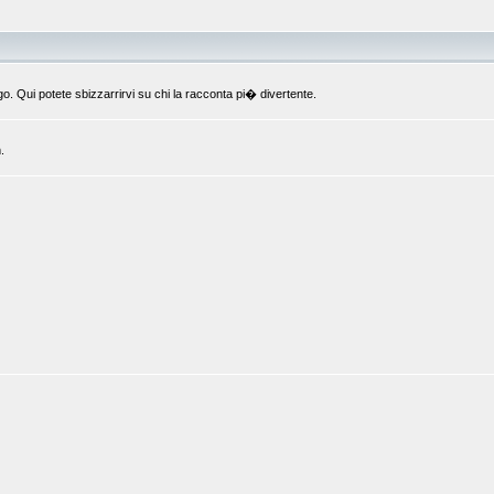
o. Qui potete sbizzarrirvi su chi la racconta pi� divertente.
.