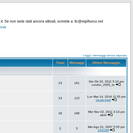
. Se non siete stati ancora attivati, scrivete a: tlc@vigilfuoco.net
trati
Leggi i messaggi senza risposta
Topic
Messaggi
Ultimo Messaggio
Gio Ott 20, 2011 5:10 pm
23
161
condor_2005_to
Lun Mar 14, 2016 11:55 pm
23
123
nicola.fratti
Mer Nov 02, 2011 3:14 pm
28
188
silchi
Mer Ago 01, 2007 5:55 pm
2
5
CPEOM