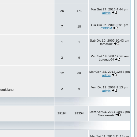
Mar Set 27, 2016 4:44 pm
26
171
admin
Gio Giu 05, 2008 2:51 pm
7
18
CPEOM
Sab Dic 10, 2005 10:43 am
1
1
tornatore
Ven Set 14, 2007 9:26 am
2
9
Lorenzo64
Mar Gen 24, 2012 12:58 pm
12
60
admin
Ven Dic 12, 2008 9:13 pm
2
9
uotidiano.
admin
Dom Apr 04, 2021 10:12 pm
29194
29354
Sieaxowale
Mer Set 11, 2013 11:13 pm