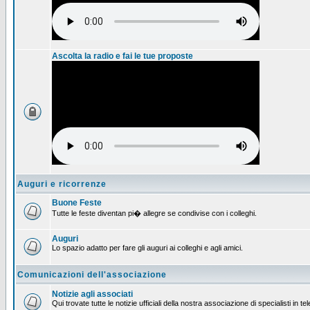
Ascolta la radio e fai le tue proposte
Auguri e ricorrenze
Buone Feste
Tutte le feste diventan pi� allegre se condivise con i colleghi.
Auguri
Lo spazio adatto per fare gli auguri ai colleghi e agli amici.
Comunicazioni dell'associazione
Notizie agli associati
Qui trovate tutte le notizie ufficiali della nostra associazione di specialisti in t