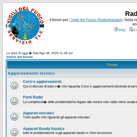
Rad
Il forum per
i Vigili del Fuoco Radioriparatori
. Nella r
an
FAQ
C
La data di oggi � Sab Ago 08, 2026 11:48 pm
Indice del forum
Forum
Aggiornamento tecnico
Corsi e aggiornamenti
Qui si discute di tutto ci� che riguarda Corsi e aggiornamenti destinati al pe
Ponti Radio
La complessit� delle problematiche legate alla nostra rete radio viene analiz
Apparati veicolari
Tutto quello che riguarda gli apparati veicolari
Apparati Banda Nautica
tutte le problematiche sugli apparati nautici e i loro accessori.