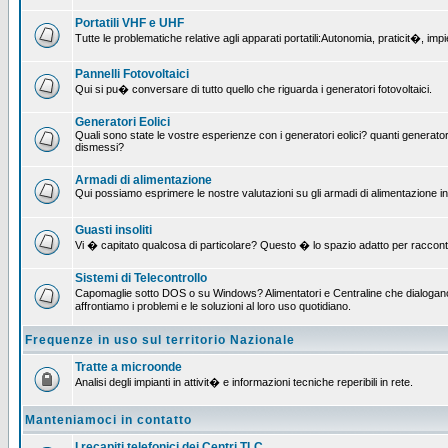
Portatili VHF e UHF
Tutte le problematiche relative agli apparati portatili:Autonomia, praticit�, i
Pannelli Fotovoltaici
Qui si pu� conversare di tutto quello che riguarda i generatori fotovoltaici.
Generatori Eolici
Quali sono state le vostre esperienze con i generatori eolici? quanti generatori
dismessi?
Armadi di alimentazione
Qui possiamo esprimere le nostre valutazioni su gli armadi di alimentazione insta
Guasti insoliti
Vi � capitato qualcosa di particolare? Questo � lo spazio adatto per raccont
Sistemi di Telecontrollo
Capomaglie sotto DOS o su Windows? Alimentatori e Centraline che dialogano c
affrontiamo i problemi e le soluzioni al loro uso quotidiano.
Frequenze in uso sul territorio Nazionale
Tratte a microonde
Analisi degli impianti in attivit� e informazioni tecniche reperibili in rete.
Manteniamoci in contatto
I recapiti telefonici dei Centri TLC