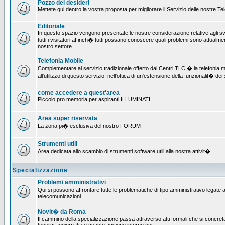
Pozzo dei desideri
Mettete qui dentro la vostra proposta per migliorare il Servizio delle nostre T
Editoriale
In questo spazio vengono presentate le nostre considerazione relative agli svil
tutti i visitatori affinch� tutti possano conoscere quali problemi sono attualmen
nostro settore.
Telefonia Mobile
Complementare al servizio tradizionale offerto dai Centri TLC � la telefonia mo
all'utilizzo di questo servizio, nell'ottica di un'estensione della funzionalit� dei 
come accedere a quest'area
Piccolo pro memoria per aspiranti ILLUMINATI.
Area super riservata
La zona pi� esclusiva del nostro FORUM
Strumenti utili
Area dedicata allo scambio di strumenti software utili alla nostra attivit�.
Specializzazione
Problemi amministrativi
Qui si possono affrontare tutte le problematiche di tipo amministrativo legate all
telecomunicazioni.
Novit� da Roma
Il cammino della specializzazione passa attraverso atti formali che si concret