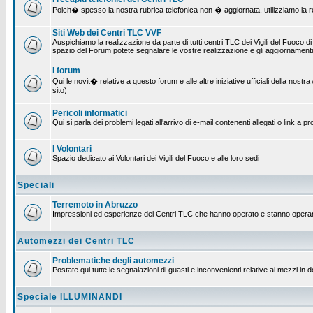
Poich� spesso la nostra rubrica telefonica non � aggiornata, utilizziamo la rete
Siti Web dei Centri TLC VVF
Auspichiamo la realizzazione da parte di tutti centri TLC dei Vigili del Fuoco 
spazio del Forum potete segnalare le vostre realizzazione e gli aggiornamenti 
I forum
Qui le novit� relative a questo forum e alle altre iniziative ufficiali della no
sito)
Pericoli informatici
Qui si parla dei problemi legati all'arrivo di e-mail contenenti allegati o link 
I Volontari
Spazio dedicato ai Volontari dei Vigili del Fuoco e alle loro sedi
Speciali
Terremoto in Abruzzo
Impressioni ed esperienze dei Centri TLC che hanno operato e stanno operan
Automezzi dei Centri TLC
Problematiche degli automezzi
Postate qui tutte le segnalazioni di guasti e inconvenienti relative ai mezzi in 
Speciale ILLUMINANDI