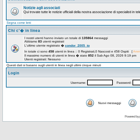
Notizie agli associati
Qui trovate tutte le notizie ufficiali della nostra associazione di specialisti in t
Segna come letti
Chi c'� in linea
I nostri utenti hanno inviato un totale di
135864
messaggi
Abbiamo
83
utenti registrati
L'ultimo utente registrato �
condor_2005_to
In totale ci sono
458
utenti in linea :: 0 Registrati,0 Nascosti e 458 Ospiti [
Ammi
Il massimo numero di utenti in linea � stato
852
il Sab Ago 08, 2026 9:19 pm
Utenti registrati: Nessuno
Questi dati si basano sugli utenti in linea negli ultimi cinque minuti
Login
Username:
Password:
Nuovi messaggi
Powered by