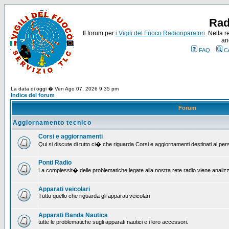
Rad
Il forum per
i Vigili del Fuoco Radioriparatori
. Nella r
an
FAQ
C
La data di oggi � Ven Ago 07, 2026 9:35 pm
Indice del forum
Forum
Aggiornamento tecnico
Corsi e aggiornamenti
Qui si discute di tutto ci� che riguarda Corsi e aggiornamenti destinati al pe
Ponti Radio
La complessit� delle problematiche legate alla nostra rete radio viene analiz
Apparati veicolari
Tutto quello che riguarda gli apparati veicolari
Apparati Banda Nautica
tutte le problematiche sugli apparati nautici e i loro accessori.