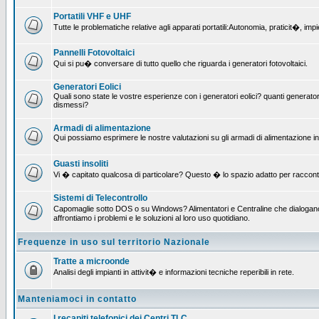
Portatili VHF e UHF
Tutte le problematiche relative agli apparati portatili:Autonomia, praticit�, i
Pannelli Fotovoltaici
Qui si pu� conversare di tutto quello che riguarda i generatori fotovoltaici.
Generatori Eolici
Quali sono state le vostre esperienze con i generatori eolici? quanti generatori
dismessi?
Armadi di alimentazione
Qui possiamo esprimere le nostre valutazioni su gli armadi di alimentazione insta
Guasti insoliti
Vi � capitato qualcosa di particolare? Questo � lo spazio adatto per raccont
Sistemi di Telecontrollo
Capomaglie sotto DOS o su Windows? Alimentatori e Centraline che dialogano c
affrontiamo i problemi e le soluzioni al loro uso quotidiano.
Frequenze in uso sul territorio Nazionale
Tratte a microonde
Analisi degli impianti in attivit� e informazioni tecniche reperibili in rete.
Manteniamoci in contatto
I recapiti telefonici dei Centri TLC