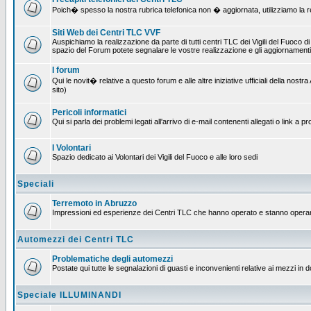
Poich� spesso la nostra rubrica telefonica non � aggiornata, utilizziamo la rete
Siti Web dei Centri TLC VVF
Auspichiamo la realizzazione da parte di tutti centri TLC dei Vigili del Fuoco 
spazio del Forum potete segnalare le vostre realizzazione e gli aggiornamenti 
I forum
Qui le novit� relative a questo forum e alle altre iniziative ufficiali della no
sito)
Pericoli informatici
Qui si parla dei problemi legati all'arrivo di e-mail contenenti allegati o link 
I Volontari
Spazio dedicato ai Volontari dei Vigili del Fuoco e alle loro sedi
Speciali
Terremoto in Abruzzo
Impressioni ed esperienze dei Centri TLC che hanno operato e stanno operan
Automezzi dei Centri TLC
Problematiche degli automezzi
Postate qui tutte le segnalazioni di guasti e inconvenienti relative ai mezzi in 
Speciale ILLUMINANDI