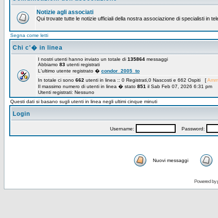
Notizie agli associati
Qui trovate tutte le notizie ufficiali della nostra associazione di specialisti in t
Segna come letti
Chi c'� in linea
I nostri utenti hanno inviato un totale di
135864
messaggi
Abbiamo
83
utenti registrati
L'ultimo utente registrato �
condor_2005_to
In totale ci sono
662
utenti in linea :: 0 Registrati,0 Nascosti e 662 Ospiti [
Ammi
Il massimo numero di utenti in linea � stato
851
il Sab Feb 07, 2026 6:31 pm
Utenti registrati: Nessuno
Questi dati si basano sugli utenti in linea negli ultimi cinque minuti
Login
Username:
Password:
Nuovi messaggi
Powered by