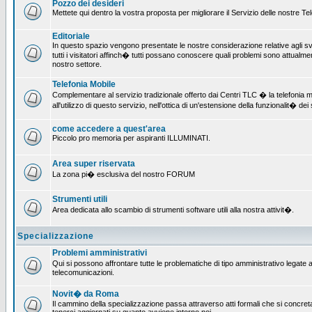
Pozzo dei desideri
Mettete qui dentro la vostra proposta per migliorare il Servizio delle nostre T
Editoriale
In questo spazio vengono presentate le nostre considerazione relative agli svil
tutti i visitatori affinch� tutti possano conoscere quali problemi sono attualmen
nostro settore.
Telefonia Mobile
Complementare al servizio tradizionale offerto dai Centri TLC � la telefonia mo
all'utilizzo di questo servizio, nell'ottica di un'estensione della funzionalit� dei 
come accedere a quest'area
Piccolo pro memoria per aspiranti ILLUMINATI.
Area super riservata
La zona pi� esclusiva del nostro FORUM
Strumenti utili
Area dedicata allo scambio di strumenti software utili alla nostra attivit�.
Specializzazione
Problemi amministrativi
Qui si possono affrontare tutte le problematiche di tipo amministrativo legate all
telecomunicazioni.
Novit� da Roma
Il cammino della specializzazione passa attraverso atti formali che si concret