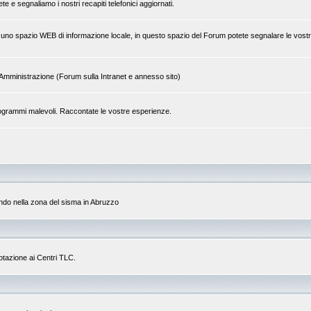
 e segnaliamo i nostri recapiti telefonici aggiornati.
 di uno spazio WEB di informazione locale, in questo spazio del Forum potete segnalare le vostr
tra Amministrazione (Forum sulla Intranet e annesso sito)
a programmi malevoli. Raccontate le vostre esperienze.
do nella zona del sisma in Abruzzo
dotazione ai Centri TLC.