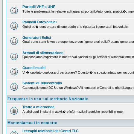
Portatili VHF e UHF
Tutte le problematiche relative agli apparati portatili:Autonomia, praticit�, i
Pannelli Fotovoltaici
Qui si pu� conversare di tutto quello che riguarda i generatori fotovoltaici.
Generatori Eolici
Quali sono state le vostre esperienze con i generatori eolici? quanti generatori
Armadi di alimentazione
Qui possiamo esprimere le nostre valutazioni su gli armadi di alimentazione insta
Guasti insoliti
Vi � capitato qualcosa di particolare? Questo � lo spazio adatto per raccont
Sistemi di Telecontrollo
Capomaglie sotto DOS o su Windows? Alimentatori e Centraline che dialogano con
Frequenze in uso sul territorio Nazionale
Tratte a microonde
Analisi degli impianti in attivit� e informazioni tecniche reperibili in rete.
Manteniamoci in contatto
I recapiti telefonici dei Centri TLC