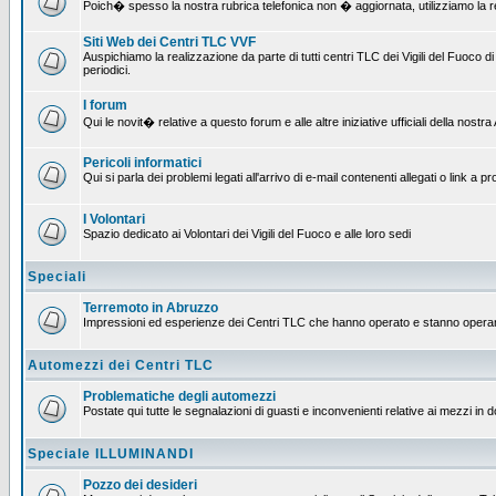
Poich� spesso la nostra rubrica telefonica non � aggiornata, utilizziamo la rete
Siti Web dei Centri TLC VVF
Auspichiamo la realizzazione da parte di tutti centri TLC dei Vigili del Fuoco
periodici.
I forum
Qui le novit� relative a questo forum e alle altre iniziative ufficiali della nos
Pericoli informatici
Qui si parla dei problemi legati all'arrivo di e-mail contenenti allegati o link 
I Volontari
Spazio dedicato ai Volontari dei Vigili del Fuoco e alle loro sedi
Speciali
Terremoto in Abruzzo
Impressioni ed esperienze dei Centri TLC che hanno operato e stanno operan
Automezzi dei Centri TLC
Problematiche degli automezzi
Postate qui tutte le segnalazioni di guasti e inconvenienti relative ai mezzi in 
Speciale ILLUMINANDI
Pozzo dei desideri