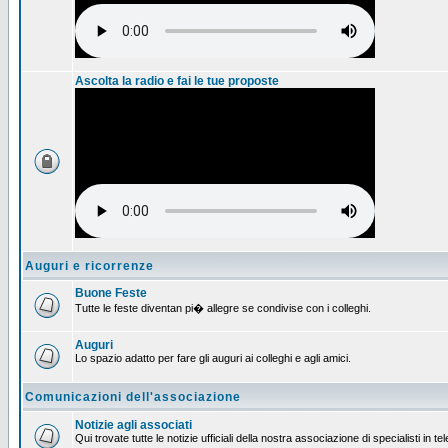
Ascolta la radio e fai le tue proposte
Auguri e ricorrenze
Buone Feste
Tutte le feste diventan pi� allegre se condivise con i colleghi.
Auguri
Lo spazio adatto per fare gli auguri ai colleghi e agli amici.
Comunicazioni dell'associazione
Notizie agli associati
Qui trovate tutte le notizie ufficiali della nostra associazione di specialisti in t