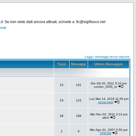
. Se non siete stati ancora attivati, scrivete a: tlc@vigilfuoco.net
trati
Leggi i messaggi senza risposta
Topic
Messaggi
Ultimo Messaggio
Gio Ott 20, 2011 5:10 pm
23
161
condor_2005_to
Lun Mar 14, 2016 11:55 pm
23
123
nicola.fratti
Mer Nov 02, 2011 3:14 pm
28
188
silchi
Mer Ago 01, 2007 5:55 pm
2
5
CPEOM