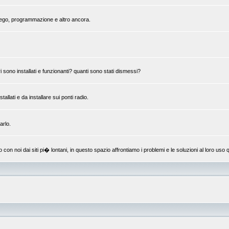
mpiego, programmazione e altro ancora.
 sono installati e funzionanti? quanti sono stati dismessi?
llati e da installare sui ponti radio.
arlo.
 noi dai siti pi� lontani, in questo spazio affrontiamo i problemi e le soluzioni al loro uso q