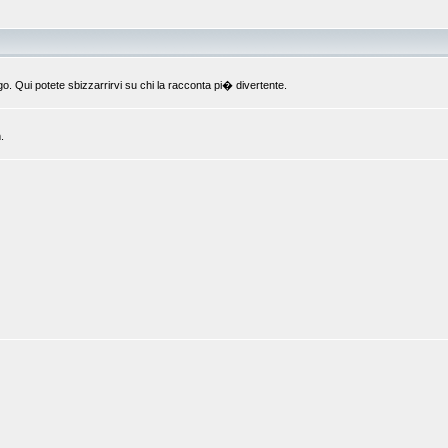
o. Qui potete sbizzarrirvi su chi la racconta pi� divertente.
.