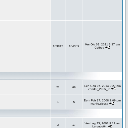
Mer Giu 02, 2021 9:37 am
103812
104359
Cbfbqq
Lun Gen 06, 2014 2:27 pm
21
66
condor_2005_to
Dom Feb 17, 2008 8:09 pm
1
5
manlio.ciocca
Ven Lug 25, 2008 9:12 am
3
17
Lorenzo64