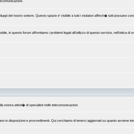
elecomunicazioni.
uppi del nostro settore. Questo spazio e' visibile a tutti i visitatori affinch� tutti possano c
le, in questo forum affrontiamo i problemi legati all'utilizzo di questo servizio, nell'ottica di 
la nostra attivit� di specialisti nelle telecomunicazioni.
ano in disposizioni e provvedimenti. Qui cerchiamo di tenerci aggiornati su quanto avviene int