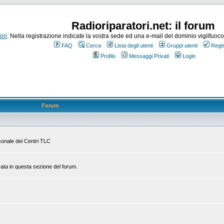
Radioriparatori.net: il forum
ori
. Nella registrazione indicate la vostra sede ed una e-mail del dominio vigilfuoco.it
FAQ
Cerca
Lista degli utenti
Gruppi utenti
Regis
Profilo
Messaggi Privati
Login
Forum
rsonale dei Centri TLC
zata in questa sezione del forum.