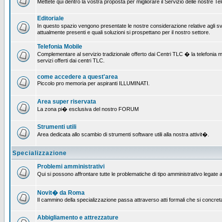
Mettete qui dentro la vostra proposta per migliorare il Servizio delle nostre T
Editoriale
In questo spazio vengono presentate le nostre considerazione relative agli svil
attualmente presenti e quali soluzioni si prospettano per il nostro settore.
Telefonia Mobile
Complementare al servizio tradizionale offerto dai Centri TLC � la telefonia mobi
servizi offerti dai centri TLC.
come accedere a quest'area
Piccolo pro memoria per aspiranti ILLUMINATI.
Area super riservata
La zona pi� esclusiva del nostro FORUM
Strumenti utili
Area dedicata allo scambio di strumenti software utili alla nostra attivit�.
Specializzazione
Problemi amministrativi
Qui si possono affrontare tutte le problematiche di tipo amministrativo legate al
Novit� da Roma
Il cammino della specializzazione passa attraverso atti formali che si concret
Abbigliamento e attrezzature