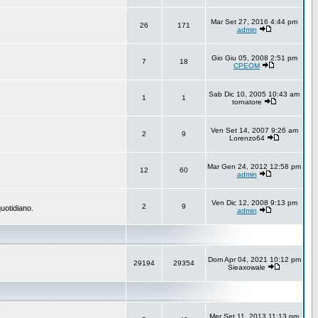
Mar Set 27, 2016 4:44 pm
26
171
admin
Gio Giu 05, 2008 2:51 pm
7
18
CPEOM
Sab Dic 10, 2005 10:43 am
1
1
tornatore
Ven Set 14, 2007 9:26 am
2
9
Lorenzo64
Mar Gen 24, 2012 12:58 pm
12
60
admin
Ven Dic 12, 2008 9:13 pm
2
9
uotidiano.
admin
Dom Apr 04, 2021 10:12 pm
29194
29354
Sieaxowale
Mer Set 11, 2013 11:13 pm