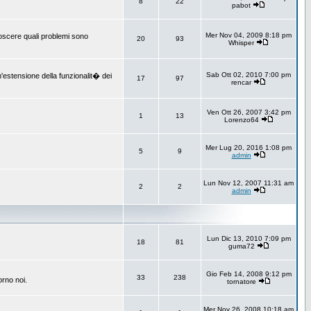
8
22
pabot
Mer Nov 04, 2009 8:18 pm
onoscere quali problemi sono
20
93
Whisper
Sab Ott 02, 2010 7:00 pm
un'estensione della funzionalit� dei
17
97
rencar
Ven Ott 26, 2007 3:42 pm
1
13
Lorenzo64
Mer Lug 20, 2016 1:08 pm
5
9
admin
Lun Nov 12, 2007 11:31 am
2
2
admin
Lun Dic 13, 2010 7:09 pm
18
81
guma72
Gio Feb 14, 2008 9:12 pm
33
238
orno noi.
tornatore
Mer Nov 26, 2008 10:18 am