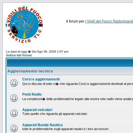
Il forum per
i Vigili del Fuoco Radioriparat
La data di oggi � Gio Ago 06, 2026 1:07 pm
Indice del forum
Aggiornamento tecnico
Corsi e aggiornamenti
Qui si discute di tutto ci� che riguarda Corsi e aggiornamenti destinati al pe
Ponti Radio
La complessit� delle problematiche legate alla nostra rete radio viene analiz
Apparati veicolari
Tutto quello che riguarda gli apparati veicolari
Apparati Banda Nautica
tutte le problematiche sugli apparati nautici e i loro accessori.