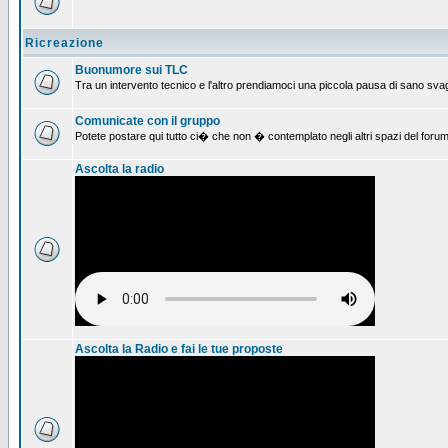
Ricreazione
Buonumore sui TLC
Tra un intervento tecnico e l'altro prendiamoci una piccola pausa di sano svag
Comunicate con il gruppo
Potete postare qui tutto ci� che non � contemplato negli altri spazi del forum
Ascolta la radio
Ascolta la Radio e fai le tue proposte