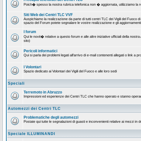
Poich� spesso la nostra rubrica telefonica non � aggiornata, utilizziamo la rete
Siti Web dei Centri TLC VVF
Auspichiamo la realizzazione da parte di tutti centri TLC dei Vigili del Fuoco 
spazio del Forum potete segnalare le vostre realizzazione e gli aggiornamenti 
I forum
Qui le novit� relative a questo forum e alle altre iniziative ufficiali della no
sito)
Pericoli informatici
Qui si parla dei problemi legati all'arrivo di e-mail contenenti allegati o link 
I Volontari
Spazio dedicato ai Volontari dei Vigili del Fuoco e alle loro sedi
Speciali
Terremoto in Abruzzo
Impressioni ed esperienze dei Centri TLC che hanno operato e stanno operan
Automezzi dei Centri TLC
Problematiche degli automezzi
Postate qui tutte le segnalazioni di guasti e inconvenienti relative ai mezzi in 
Speciale ILLUMINANDI