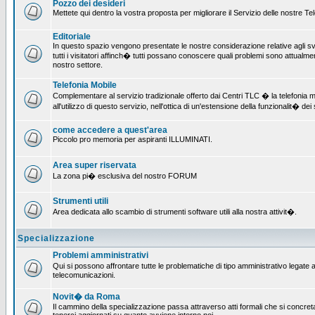
Pozzo dei desideri
Mettete qui dentro la vostra proposta per migliorare il Servizio delle nostre T
Editoriale
In questo spazio vengono presentate le nostre considerazione relative agli svil
tutti i visitatori affinch� tutti possano conoscere quali problemi sono attualmen
nostro settore.
Telefonia Mobile
Complementare al servizio tradizionale offerto dai Centri TLC � la telefonia mo
all'utilizzo di questo servizio, nell'ottica di un'estensione della funzionalit� dei 
come accedere a quest'area
Piccolo pro memoria per aspiranti ILLUMINATI.
Area super riservata
La zona pi� esclusiva del nostro FORUM
Strumenti utili
Area dedicata allo scambio di strumenti software utili alla nostra attivit�.
Specializzazione
Problemi amministrativi
Qui si possono affrontare tutte le problematiche di tipo amministrativo legate all
telecomunicazioni.
Novit� da Roma
Il cammino della specializzazione passa attraverso atti formali che si concret