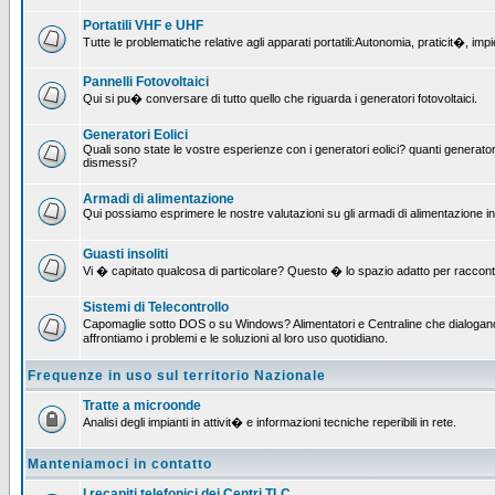
Portatili VHF e UHF
Tutte le problematiche relative agli apparati portatili:Autonomia, praticit�, i
Pannelli Fotovoltaici
Qui si pu� conversare di tutto quello che riguarda i generatori fotovoltaici.
Generatori Eolici
Quali sono state le vostre esperienze con i generatori eolici? quanti generatori
dismessi?
Armadi di alimentazione
Qui possiamo esprimere le nostre valutazioni su gli armadi di alimentazione insta
Guasti insoliti
Vi � capitato qualcosa di particolare? Questo � lo spazio adatto per raccont
Sistemi di Telecontrollo
Capomaglie sotto DOS o su Windows? Alimentatori e Centraline che dialogano c
affrontiamo i problemi e le soluzioni al loro uso quotidiano.
Frequenze in uso sul territorio Nazionale
Tratte a microonde
Analisi degli impianti in attivit� e informazioni tecniche reperibili in rete.
Manteniamoci in contatto
I recapiti telefonici dei Centri TLC