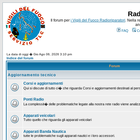
Rad
Il forum per
i Vigili del Fuoco Radioriparatori
. Nella r
an
FAQ
C
La data di oggi � Gio Ago 06, 2026 3:10 pm
Indice del forum
Forum
Aggiornamento tecnico
Corsi e aggiornamenti
Qui si discute di tutto ci� che riguarda Corsi e aggiornamenti destinati al pe
Ponti Radio
La complessit� delle problematiche legate alla nostra rete radio viene analiz
Apparati veicolari
Tutto quello che riguarda gli apparati veicolari
Apparati Banda Nautica
tutte le problematiche sugli apparati nautici e i loro accessori.