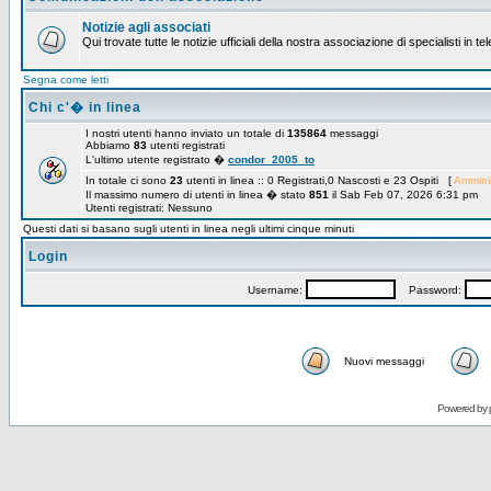
Notizie agli associati
Qui trovate tutte le notizie ufficiali della nostra associazione di specialisti in t
Segna come letti
Chi c'� in linea
I nostri utenti hanno inviato un totale di
135864
messaggi
Abbiamo
83
utenti registrati
L'ultimo utente registrato �
condor_2005_to
In totale ci sono
23
utenti in linea :: 0 Registrati,0 Nascosti e 23 Ospiti [
Amminis
Il massimo numero di utenti in linea � stato
851
il Sab Feb 07, 2026 6:31 pm
Utenti registrati: Nessuno
Questi dati si basano sugli utenti in linea negli ultimi cinque minuti
Login
Username:
Password:
Nuovi messaggi
Powered by