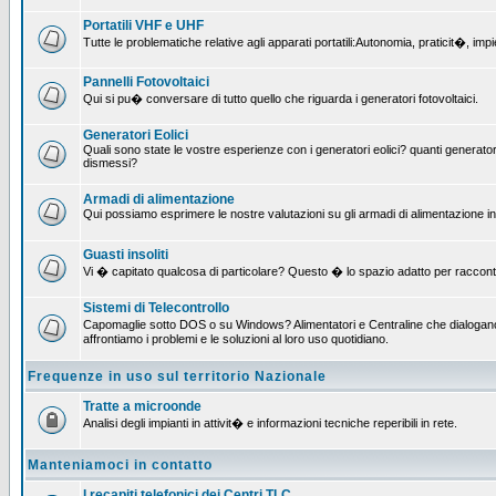
Portatili VHF e UHF
Tutte le problematiche relative agli apparati portatili:Autonomia, praticit�, i
Pannelli Fotovoltaici
Qui si pu� conversare di tutto quello che riguarda i generatori fotovoltaici.
Generatori Eolici
Quali sono state le vostre esperienze con i generatori eolici? quanti generatori
dismessi?
Armadi di alimentazione
Qui possiamo esprimere le nostre valutazioni su gli armadi di alimentazione insta
Guasti insoliti
Vi � capitato qualcosa di particolare? Questo � lo spazio adatto per raccont
Sistemi di Telecontrollo
Capomaglie sotto DOS o su Windows? Alimentatori e Centraline che dialogano c
affrontiamo i problemi e le soluzioni al loro uso quotidiano.
Frequenze in uso sul territorio Nazionale
Tratte a microonde
Analisi degli impianti in attivit� e informazioni tecniche reperibili in rete.
Manteniamoci in contatto
I recapiti telefonici dei Centri TLC