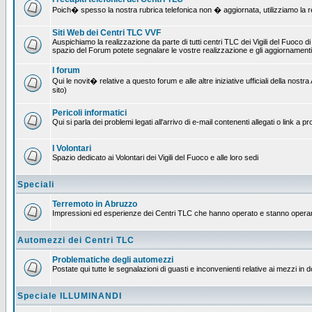
Poich� spesso la nostra rubrica telefonica non � aggiornata, utilizziamo la rete
Siti Web dei Centri TLC VVF
Auspichiamo la realizzazione da parte di tutti centri TLC dei Vigili del Fuoco 
spazio del Forum potete segnalare le vostre realizzazione e gli aggiornamenti 
I forum
Qui le novit� relative a questo forum e alle altre iniziative ufficiali della no
sito)
Pericoli informatici
Qui si parla dei problemi legati all'arrivo di e-mail contenenti allegati o link 
I Volontari
Spazio dedicato ai Volontari dei Vigili del Fuoco e alle loro sedi
Speciali
Terremoto in Abruzzo
Impressioni ed esperienze dei Centri TLC che hanno operato e stanno operan
Automezzi dei Centri TLC
Problematiche degli automezzi
Postate qui tutte le segnalazioni di guasti e inconvenienti relative ai mezzi in 
Speciale ILLUMINANDI