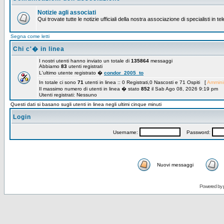
Notizie agli associati
Qui trovate tutte le notizie ufficiali della nostra associazione di specialisti in t
Segna come letti
Chi c'� in linea
I nostri utenti hanno inviato un totale di
135864
messaggi
Abbiamo
83
utenti registrati
L'ultimo utente registrato �
condor_2005_to
In totale ci sono
71
utenti in linea :: 0 Registrati,0 Nascosti e 71 Ospiti [
Amminis
Il massimo numero di utenti in linea � stato
852
il Sab Ago 08, 2026 9:19 pm
Utenti registrati: Nessuno
Questi dati si basano sugli utenti in linea negli ultimi cinque minuti
Login
Username:
Password:
Nuovi messaggi
Powered by