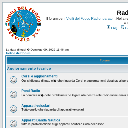
Rad
Il forum per
i Vigili del Fuoco Radioriparatori
. Nella r
an
FAQ
C
La data di oggi � Dom Ago 09, 2026 11:46 am
Indice del forum
Forum
Aggiornamento tecnico
Corsi e aggiornamenti
Qui si discute di tutto ci� che riguarda Corsi e aggiornamenti destinati al pe
Ponti Radio
La complessit� delle problematiche legate alla nostra rete radio viene analiz
Apparati veicolari
Tutto quello che riguarda gli apparati veicolari
Apparati Banda Nautica
tutte le problematiche sugli apparati nautici e i loro accessori.