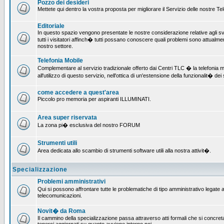
Pozzo dei desideri
Mettete qui dentro la vostra proposta per migliorare il Servizio delle nostre T
Editoriale
In questo spazio vengono presentate le nostre considerazione relative agli svil
tutti i visitatori affinch� tutti possano conoscere quali problemi sono attualmen
nostro settore.
Telefonia Mobile
Complementare al servizio tradizionale offerto dai Centri TLC � la telefonia mo
all'utilizzo di questo servizio, nell'ottica di un'estensione della funzionalit� dei 
come accedere a quest'area
Piccolo pro memoria per aspiranti ILLUMINATI.
Area super riservata
La zona pi� esclusiva del nostro FORUM
Strumenti utili
Area dedicata allo scambio di strumenti software utili alla nostra attivit�.
Specializzazione
Problemi amministrativi
Qui si possono affrontare tutte le problematiche di tipo amministrativo legate all
telecomunicazioni.
Novit� da Roma
Il cammino della specializzazione passa attraverso atti formali che si concret