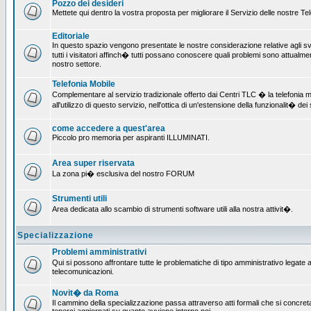
Pozzo dei desideri
Mettete qui dentro la vostra proposta per migliorare il Servizio delle nostre T
Editoriale
In questo spazio vengono presentate le nostre considerazione relative agli svil
tutti i visitatori affinch� tutti possano conoscere quali problemi sono attualmen
nostro settore.
Telefonia Mobile
Complementare al servizio tradizionale offerto dai Centri TLC � la telefonia mo
all'utilizzo di questo servizio, nell'ottica di un'estensione della funzionalit� dei 
come accedere a quest'area
Piccolo pro memoria per aspiranti ILLUMINATI.
Area super riservata
La zona pi� esclusiva del nostro FORUM
Strumenti utili
Area dedicata allo scambio di strumenti software utili alla nostra attivit�.
Specializzazione
Problemi amministrativi
Qui si possono affrontare tutte le problematiche di tipo amministrativo legate all
telecomunicazioni.
Novit� da Roma
Il cammino della specializzazione passa attraverso atti formali che si concret