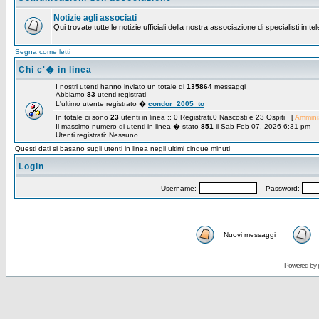
Notizie agli associati
Qui trovate tutte le notizie ufficiali della nostra associazione di specialisti in t
Segna come letti
Chi c'� in linea
I nostri utenti hanno inviato un totale di
135864
messaggi
Abbiamo
83
utenti registrati
L'ultimo utente registrato �
condor_2005_to
In totale ci sono
23
utenti in linea :: 0 Registrati,0 Nascosti e 23 Ospiti [
Amminis
Il massimo numero di utenti in linea � stato
851
il Sab Feb 07, 2026 6:31 pm
Utenti registrati: Nessuno
Questi dati si basano sugli utenti in linea negli ultimi cinque minuti
Login
Username:
Password:
Nuovi messaggi
Powered by