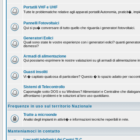
Portatili VHF e UHF
Tutte le problematiche relative agli apparati portatili:Autonomia, praticit�, i
Pannelli Fotovoltaici
Qui si pu� conversare di tutto quello che riguarda i generatori fotovoltaici.
Generatori Eolici
Quali sono state le vostre esperienze con i generatori eolici? quanti generatori
dismessi?
Armadi di alimentazione
Qui possiamo esprimere le nostre valutazioni su gli armadi di alimentazione insta
Guasti insoliti
Vi � capitato qualcosa di particolare? Questo � lo spazio adatto per raccont
Sistemi di Telecontrollo
Capomaglie sotto DOS o su Windows? Alimentatori e Centraline che dialogano c
affrontiamo i problemi e le soluzioni al loro uso quotidiano.
Frequenze in uso sul territorio Nazionale
Tratte a microonde
Analisi degli impianti in attivit� e informazioni tecniche reperibili in rete.
Manteniamoci in contatto
I recapiti telefonici dei Centri TLC