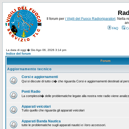
Rad
Il forum per
i Vigili del Fuoco Radioriparatori
. Nella r
an
FAQ
C
La data di oggi � Gio Ago 06, 2026 3:14 pm
Indice del forum
Forum
Aggiornamento tecnico
Corsi e aggiornamenti
Qui si discute di tutto ci� che riguarda Corsi e aggiornamenti destinati al pe
Ponti Radio
La complessit� delle problematiche legate alla nostra rete radio viene analiz
Apparati veicolari
Tutto quello che riguarda gli apparati veicolari
Apparati Banda Nautica
tutte le problematiche sugli apparati nautici e i loro accessori.