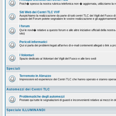
Poich� spesso la nostra rubrica telefonica non � aggiornata, utilizziamo la rete
Siti Web dei Centri TLC VVF
Auspichiamo la realizzazione da parte di tutti centri TLC dei Vigili del Fuoco 
spazio del Forum potete segnalare le vostre realizzazione e gli aggiornamenti 
I forum
Qui le novit� relative a questo forum e alle altre iniziative ufficiali della no
sito)
Pericoli informatici
Qui si parla dei problemi legati all'arrivo di e-mail contenenti allegati o link 
I Volontari
Spazio dedicato ai Volontari dei Vigili del Fuoco e alle loro sedi
Speciali
Terremoto in Abruzzo
Impressioni ed esperienze dei Centri TLC che hanno operato e stanno operan
Automezzi dei Centri TLC
Problematiche degli automezzi
Postate qui tutte le segnalazioni di guasti e inconvenienti relative ai mezzi in 
Speciale ILLUMINANDI