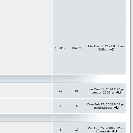
Mer Giu 02, 2021 9:37 am
103812
104359
Cbfbqq
Lun Gen 06, 2014 2:27 pm
21
66
condor_2005_to
Dom Feb 17, 2008 8:09 pm
1
5
manlio.ciocca
Ven Lug 25, 2008 9:12 am
3
17
Lorenzo64