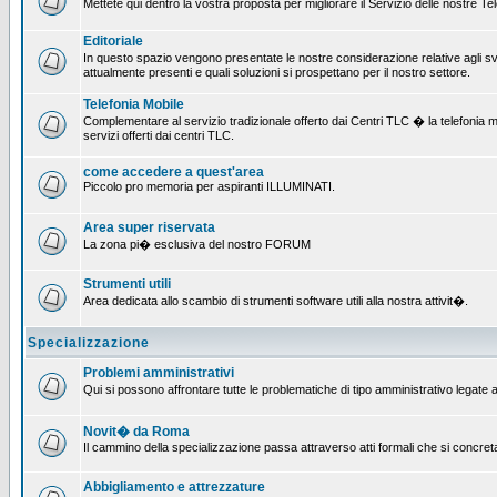
Mettete qui dentro la vostra proposta per migliorare il Servizio delle nostre T
Editoriale
In questo spazio vengono presentate le nostre considerazione relative agli svil
attualmente presenti e quali soluzioni si prospettano per il nostro settore.
Telefonia Mobile
Complementare al servizio tradizionale offerto dai Centri TLC � la telefonia mobi
servizi offerti dai centri TLC.
come accedere a quest'area
Piccolo pro memoria per aspiranti ILLUMINATI.
Area super riservata
La zona pi� esclusiva del nostro FORUM
Strumenti utili
Area dedicata allo scambio di strumenti software utili alla nostra attivit�.
Specializzazione
Problemi amministrativi
Qui si possono affrontare tutte le problematiche di tipo amministrativo legate al
Novit� da Roma
Il cammino della specializzazione passa attraverso atti formali che si concret
Abbigliamento e attrezzature