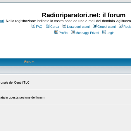
Radioriparatori.net: il forum
ori
. Nella registrazione indicate la vostra sede ed una e-mail del dominio vigilfuoco.it
FAQ
Cerca
Lista degli utenti
Gruppi utenti
Regis
Profilo
Messaggi Privati
Login
Forum
rsonale dei Centri TLC
zata in questa sezione del forum.