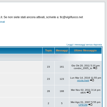
. Se non siete stati ancora attivati, scrivete a: tlc@vigilfuoco.net
trati
Leggi i messaggi senza risposta
Topic
Messaggi
Ultimo Messaggio
Gio Ott 20, 2011 5:10 pm
23
161
condor_2005_to
Lun Mar 14, 2016 11:55 pm
23
123
nicola.fratti
Mer Nov 02, 2011 3:14 pm
28
188
silchi
Mer Ago 01, 2007 5:55 pm
2
5
CPEOM