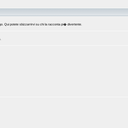
o. Qui potete sbizzarrirvi su chi la racconta pi� divertente.
.