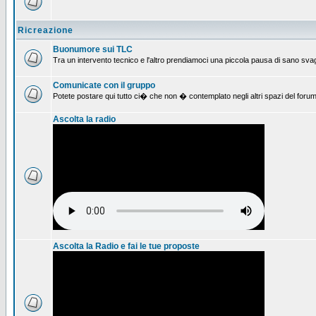
Ricreazione
Buonumore sui TLC
Tra un intervento tecnico e l'altro prendiamoci una piccola pausa di sano svag
Comunicate con il gruppo
Potete postare qui tutto ci� che non � contemplato negli altri spazi del forum
Ascolta la radio
Ascolta la Radio e fai le tue proposte