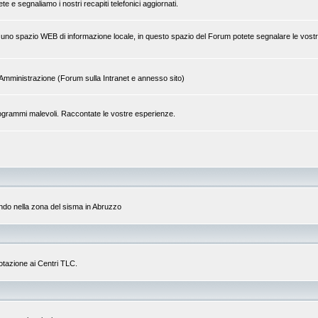
 e segnaliamo i nostri recapiti telefonici aggiornati.
 di uno spazio WEB di informazione locale, in questo spazio del Forum potete segnalare le vostr
tra Amministrazione (Forum sulla Intranet e annesso sito)
a programmi malevoli. Raccontate le vostre esperienze.
do nella zona del sisma in Abruzzo
dotazione ai Centri TLC.