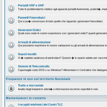
Portatili VHF e UHF
Tutte le problematiche relative agli apparati portatili:Autonomia, praticit�, i
Pannelli Fotovoltaici
Qui si pu� conversare di tutto quello che riguarda i generatori fotovoltaici.
Generatori Eolici
Quali sono state le vostre esperienze con i generatori eolici? quanti generatori
Armadi di alimentazione
Qui possiamo esprimere le nostre valutazioni su gli armadi di alimentazione insta
Guasti insoliti
Vi � capitato qualcosa di particolare? Questo � lo spazio adatto per raccont
Sistemi di Telecontrollo
Capomaglie sotto DOS o su Windows? Alimentatori e Centraline che dialogano con
Frequenze in uso sul territorio Nazionale
Tratte a microonde
Analisi degli impianti in attivit� e informazioni tecniche reperibili in rete.
Manteniamoci in contatto
I recapiti telefonici dei Centri TLC