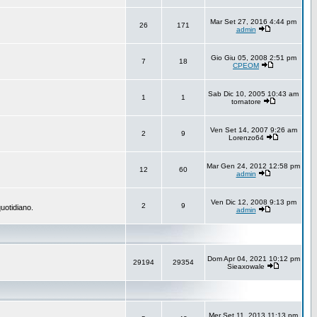
Mar Set 27, 2016 4:44 pm
26
171
admin
Gio Giu 05, 2008 2:51 pm
7
18
CPEOM
Sab Dic 10, 2005 10:43 am
1
1
tornatore
Ven Set 14, 2007 9:26 am
2
9
Lorenzo64
Mar Gen 24, 2012 12:58 pm
12
60
admin
Ven Dic 12, 2008 9:13 pm
2
9
uotidiano.
admin
Dom Apr 04, 2021 10:12 pm
29194
29354
Sieaxowale
Mer Set 11, 2013 11:13 pm