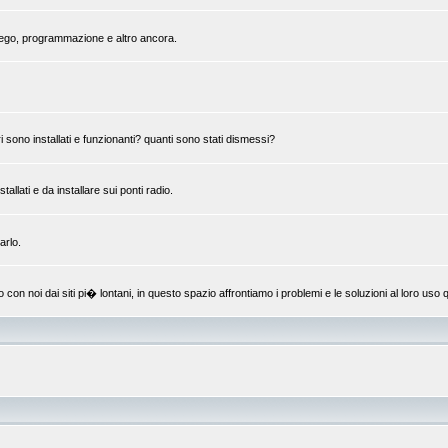
mpiego, programmazione e altro ancora.
 sono installati e funzionanti? quanti sono stati dismessi?
llati e da installare sui ponti radio.
arlo.
 noi dai siti pi� lontani, in questo spazio affrontiamo i problemi e le soluzioni al loro uso q