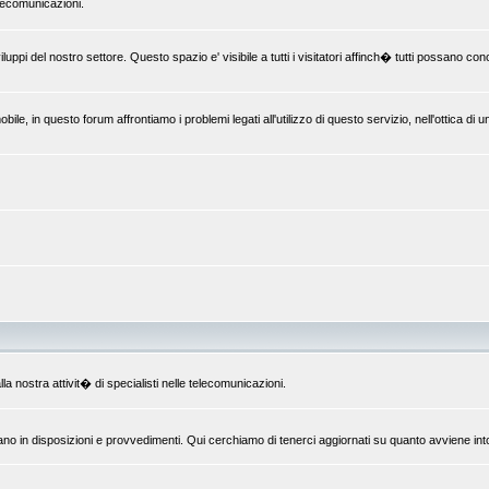
elecomunicazioni.
uppi del nostro settore. Questo spazio e' visibile a tutti i visitatori affinch� tutti possano c
le, in questo forum affrontiamo i problemi legati all'utilizzo di questo servizio, nell'ottica di 
la nostra attivit� di specialisti nelle telecomunicazioni.
ano in disposizioni e provvedimenti. Qui cerchiamo di tenerci aggiornati su quanto avviene int