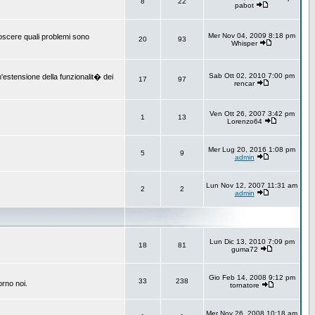
8
22
pabot
Mer Nov 04, 2009 8:18 pm
onoscere quali problemi sono
20
93
Whisper
Sab Ott 02, 2010 7:00 pm
un'estensione della funzionalit� dei
17
97
rencar
Ven Ott 26, 2007 3:42 pm
1
13
Lorenzo64
Mer Lug 20, 2016 1:08 pm
5
9
admin
Lun Nov 12, 2007 11:31 am
2
2
admin
Lun Dic 13, 2010 7:09 pm
18
81
guma72
Gio Feb 14, 2008 9:12 pm
33
238
orno noi.
tornatore
Mer Nov 26, 2008 10:18 am