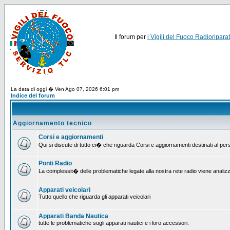
Il forum per
i Vigili del Fuoco Radioriparat
La data di oggi � Ven Ago 07, 2026 6:01 pm
Indice del forum
Aggiornamento tecnico
Corsi e aggiornamenti
Qui si discute di tutto ci� che riguarda Corsi e aggiornamenti destinati al pe
Ponti Radio
La complessit� delle problematiche legate alla nostra rete radio viene analiz
Apparati veicolari
Tutto quello che riguarda gli apparati veicolari
Apparati Banda Nautica
tutte le problematiche sugli apparati nautici e i loro accessori.