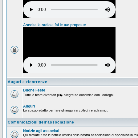
Ascolta la radio e fai le tue proposte
Auguri e ricorrenze
Buone Feste
Tutte le feste diventan pi� allegre se condivise con i colleghi.
Auguri
Lo spazio adatto per fare gli auguri ai colleghi e agli amici.
Comunicazioni dell'associazione
Notizie agli associati
Qui trovate tutte le notizie ufficiali della nostra associazione di specialisti in t