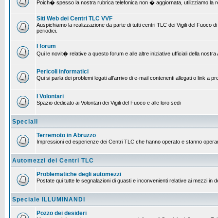
Poich� spesso la nostra rubrica telefonica non � aggiornata, utilizziamo la rete
Siti Web dei Centri TLC VVF
Auspichiamo la realizzazione da parte di tutti centri TLC dei Vigili del Fuoco
periodici.
I forum
Qui le novit� relative a questo forum e alle altre iniziative ufficiali della nos
Pericoli informatici
Qui si parla dei problemi legati all'arrivo di e-mail contenenti allegati o link 
I Volontari
Spazio dedicato ai Volontari dei Vigili del Fuoco e alle loro sedi
Speciali
Terremoto in Abruzzo
Impressioni ed esperienze dei Centri TLC che hanno operato e stanno operan
Automezzi dei Centri TLC
Problematiche degli automezzi
Postate qui tutte le segnalazioni di guasti e inconvenienti relative ai mezzi in 
Speciale ILLUMINANDI
Pozzo dei desideri