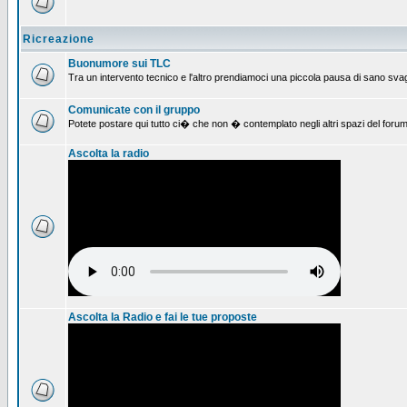
Ricreazione
Buonumore sui TLC
Tra un intervento tecnico e l'altro prendiamoci una piccola pausa di sano svag
Comunicate con il gruppo
Potete postare qui tutto ci� che non � contemplato negli altri spazi del forum
Ascolta la radio
Ascolta la Radio e fai le tue proposte