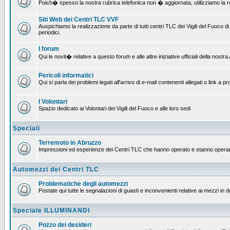
Poich� spesso la nostra rubrica telefonica non � aggiornata, utilizziamo la rete
Siti Web dei Centri TLC VVF
Auspichiamo la realizzazione da parte di tutti centri TLC dei Vigili del Fuoco
periodici.
I forum
Qui le novit� relative a questo forum e alle altre iniziative ufficiali della nos
Pericoli informatici
Qui si parla dei problemi legati all'arrivo di e-mail contenenti allegati o link 
I Volontari
Spazio dedicato ai Volontari dei Vigili del Fuoco e alle loro sedi
Speciali
Terremoto in Abruzzo
Impressioni ed esperienze dei Centri TLC che hanno operato e stanno operan
Automezzi dei Centri TLC
Problematiche degli automezzi
Postate qui tutte le segnalazioni di guasti e inconvenienti relative ai mezzi in 
Speciale ILLUMINANDI
Pozzo dei desideri