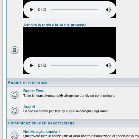
Ascolta la radio e fai le tue proposte
Auguri e ricorrenze
Buone Feste
Tutte le feste diventan pi� allegre se condivise con i colleghi.
Auguri
Lo spazio adatto per fare gli auguri ai colleghi e agli amici.
Comunicazioni dell'associazione
Notizie agli associati
Qui trovate tutte le notizie ufficiali della nostra associazione di specialisti in t