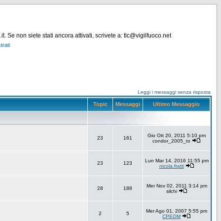
. Se non siete stati ancora attivati, scrivete a: tlc@vigilfuoco.net
trati
Leggi i messaggi senza risposta
Topic
Messaggi
Ultimo Messaggio
Gio Ott 20, 2011 5:10 pm
23
161
condor_2005_to
Lun Mar 14, 2016 11:55 pm
23
123
nicola.fratti
Mer Nov 02, 2011 3:14 pm
28
188
silchi
Mer Ago 01, 2007 5:55 pm
2
5
CPEOM