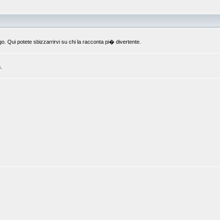
o. Qui potete sbizzarrirvi su chi la racconta pi� divertente.
.