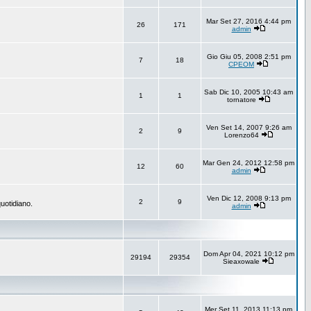
Mar Set 27, 2016 4:44 pm
26
171
admin
Gio Giu 05, 2008 2:51 pm
7
18
CPEOM
Sab Dic 10, 2005 10:43 am
1
1
tornatore
Ven Set 14, 2007 9:26 am
2
9
Lorenzo64
Mar Gen 24, 2012 12:58 pm
12
60
admin
Ven Dic 12, 2008 9:13 pm
2
9
uotidiano.
admin
Dom Apr 04, 2021 10:12 pm
29194
29354
Sieaxowale
Mer Set 11, 2013 11:13 pm