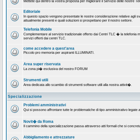
Mettete qui dentro la vostra proposta per migliorare il Servizio delle nostre T
Editoriale
In questo spazio vengono presentate le nostre considerazione relative agli svil
attualmente presenti e quali soluzioni si prospettano per il nostro settore.
Telefonia Mobile
Complementare al servizio tradizionale offerto dai Centri TLC � la telefonia mobi
servizi offerti dai centri TLC.
come accedere a quest'area
Piccolo pro memoria per aspiranti ILLUMINATI.
Area super riservata
La zona pi� esclusiva del nostro FORUM
Strumenti utili
Area dedicata allo scambio di strumenti software utili alla nostra attivit�.
Specializzazione
Problemi amministrativi
Qui si possono affrontare tutte le problematiche di tipo amministrativo legate al
Novit� da Roma
Il cammino della specializzazione passa attraverso atti formali che si concret
Abbigliamento e attrezzature