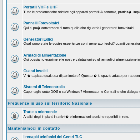
Portatili VHF e UHF
Tutte le problematiche relative agli apparati portatili:Autonomia, praticit�, i
Pannelli Fotovoltaici
Qui si pu� conversare di tutto quello che riguarda i generatori fotovoltaici.
Generatori Eolici
Quali sono state le vostre esperienze con i generatori eolici? quanti generatori
Armadi di alimentazione
Qui possiamo esprimere le nostre valutazioni su gli armadi di alimentazione insta
Guasti insoliti
Vi � capitato qualcosa di particolare? Questo � lo spazio adatto per raccont
Sistemi di Telecontrollo
Capomaglie sotto DOS o su Windows? Alimentatori e Centraline che dialogano con
Frequenze in uso sul territorio Nazionale
Tratte a microonde
Analisi degli impianti in attivit� e informazioni tecniche reperibili in rete.
Manteniamoci in contatto
I recapiti telefonici dei Centri TLC