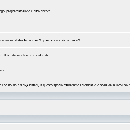
mpiego, programmazione e altro ancora.
 sono installati e funzionanti? quanti sono stati dismessi?
llati e da installare sui ponti radio.
arlo.
 noi dai siti pi� lontani, in questo spazio affrontiamo i problemi e le soluzioni al loro uso q