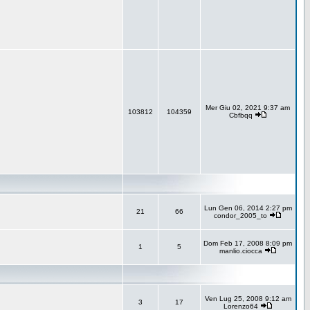
Mer Giu 02, 2021 9:37 am
103812
104359
Cbfbqq
Lun Gen 06, 2014 2:27 pm
21
66
condor_2005_to
Dom Feb 17, 2008 8:09 pm
1
5
manlio.ciocca
Ven Lug 25, 2008 9:12 am
3
17
Lorenzo64