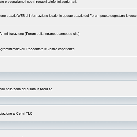
 e segnaliamo i nostri recapiti telefonici aggiornati.
 di uno spazio WEB di informazione locale, in questo spazio del Forum potete segnalare le vostr
tra Amministrazione (Forum sulla Intranet e annesso sito)
a programmi malevoli. Raccontate le vostre esperienze.
do nella zona del sisma in Abruzzo
dotazione ai Centri TLC.