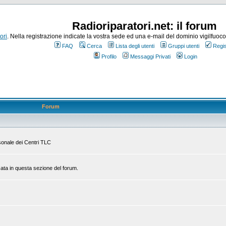
Radioriparatori.net: il forum
ori
. Nella registrazione indicate la vostra sede ed una e-mail del dominio vigilfuoco.it
FAQ
Cerca
Lista degli utenti
Gruppi utenti
Regis
Profilo
Messaggi Privati
Login
Forum
rsonale dei Centri TLC
zata in questa sezione del forum.