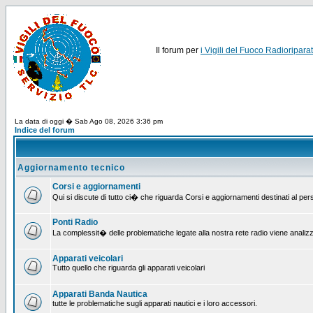
Il forum per
i Vigili del Fuoco Radioriparat
La data di oggi � Sab Ago 08, 2026 3:36 pm
Indice del forum
Aggiornamento tecnico
Corsi e aggiornamenti
Qui si discute di tutto ci� che riguarda Corsi e aggiornamenti destinati al pe
Ponti Radio
La complessit� delle problematiche legate alla nostra rete radio viene analiz
Apparati veicolari
Tutto quello che riguarda gli apparati veicolari
Apparati Banda Nautica
tutte le problematiche sugli apparati nautici e i loro accessori.