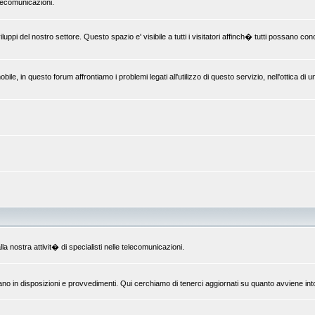
elecomunicazioni.
uppi del nostro settore. Questo spazio e' visibile a tutti i visitatori affinch� tutti possano c
le, in questo forum affrontiamo i problemi legati all'utilizzo di questo servizio, nell'ottica di 
la nostra attivit� di specialisti nelle telecomunicazioni.
ano in disposizioni e provvedimenti. Qui cerchiamo di tenerci aggiornati su quanto avviene int