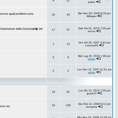
8
22
pabot
Mer Nov 04, 2009 8:18 pm
onoscere quali problemi sono
20
93
Whisper
Sab Ott 02, 2010 7:00 pm
un'estensione della funzionalit� dei
17
97
rencar
Ven Ott 26, 2007 3:42 pm
1
13
Lorenzo64
Mer Lug 20, 2016 1:08 pm
5
9
admin
Lun Nov 12, 2007 11:31 am
2
2
admin
Lun Dic 13, 2010 7:09 pm
18
81
guma72
Gio Feb 14, 2008 9:12 pm
33
238
orno noi.
tornatore
Mer Nov 26, 2008 10:18 am