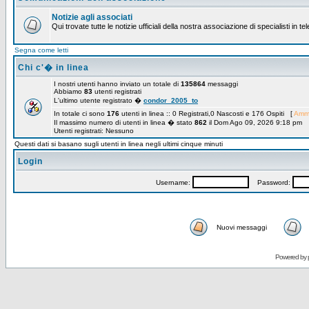
Notizie agli associati
Qui trovate tutte le notizie ufficiali della nostra associazione di specialisti in t
Segna come letti
Chi c'� in linea
I nostri utenti hanno inviato un totale di
135864
messaggi
Abbiamo
83
utenti registrati
L'ultimo utente registrato �
condor_2005_to
In totale ci sono
176
utenti in linea :: 0 Registrati,0 Nascosti e 176 Ospiti [
Ammi
Il massimo numero di utenti in linea � stato
862
il Dom Ago 09, 2026 9:18 pm
Utenti registrati: Nessuno
Questi dati si basano sugli utenti in linea negli ultimi cinque minuti
Login
Username:
Password:
Nuovi messaggi
Powered by