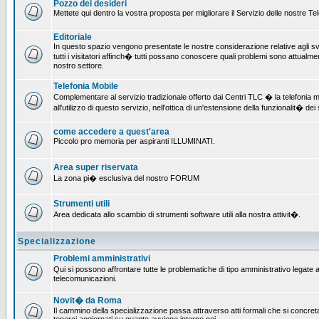
Pozzo dei desideri
Mettete qui dentro la vostra proposta per migliorare il Servizio delle nostre T
Editoriale
In questo spazio vengono presentate le nostre considerazione relative agli svil
tutti i visitatori affinch� tutti possano conoscere quali problemi sono attualmen
nostro settore.
Telefonia Mobile
Complementare al servizio tradizionale offerto dai Centri TLC � la telefonia mo
all'utilizzo di questo servizio, nell'ottica di un'estensione della funzionalit� dei 
come accedere a quest'area
Piccolo pro memoria per aspiranti ILLUMINATI.
Area super riservata
La zona pi� esclusiva del nostro FORUM
Strumenti utili
Area dedicata allo scambio di strumenti software utili alla nostra attivit�.
Specializzazione
Problemi amministrativi
Qui si possono affrontare tutte le problematiche di tipo amministrativo legate all
telecomunicazioni.
Novit� da Roma
Il cammino della specializzazione passa attraverso atti formali che si concret