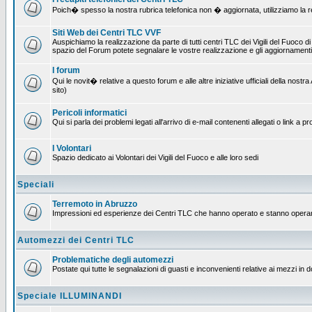
Poich� spesso la nostra rubrica telefonica non � aggiornata, utilizziamo la rete
Siti Web dei Centri TLC VVF
Auspichiamo la realizzazione da parte di tutti centri TLC dei Vigili del Fuoco 
spazio del Forum potete segnalare le vostre realizzazione e gli aggiornamenti 
I forum
Qui le novit� relative a questo forum e alle altre iniziative ufficiali della no
sito)
Pericoli informatici
Qui si parla dei problemi legati all'arrivo di e-mail contenenti allegati o link 
I Volontari
Spazio dedicato ai Volontari dei Vigili del Fuoco e alle loro sedi
Speciali
Terremoto in Abruzzo
Impressioni ed esperienze dei Centri TLC che hanno operato e stanno operan
Automezzi dei Centri TLC
Problematiche degli automezzi
Postate qui tutte le segnalazioni di guasti e inconvenienti relative ai mezzi in 
Speciale ILLUMINANDI