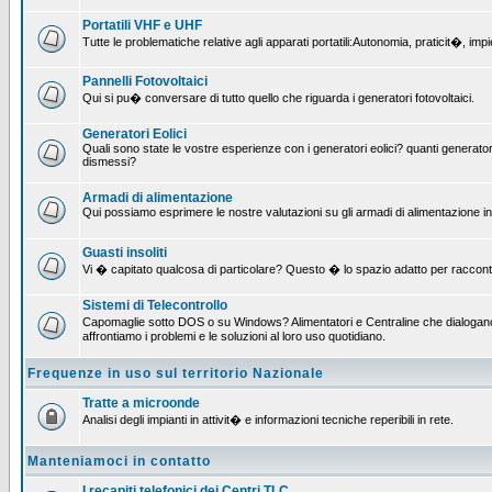
Portatili VHF e UHF
Tutte le problematiche relative agli apparati portatili:Autonomia, praticit�, i
Pannelli Fotovoltaici
Qui si pu� conversare di tutto quello che riguarda i generatori fotovoltaici.
Generatori Eolici
Quali sono state le vostre esperienze con i generatori eolici? quanti generatori
dismessi?
Armadi di alimentazione
Qui possiamo esprimere le nostre valutazioni su gli armadi di alimentazione insta
Guasti insoliti
Vi � capitato qualcosa di particolare? Questo � lo spazio adatto per raccont
Sistemi di Telecontrollo
Capomaglie sotto DOS o su Windows? Alimentatori e Centraline che dialogano c
affrontiamo i problemi e le soluzioni al loro uso quotidiano.
Frequenze in uso sul territorio Nazionale
Tratte a microonde
Analisi degli impianti in attivit� e informazioni tecniche reperibili in rete.
Manteniamoci in contatto
I recapiti telefonici dei Centri TLC