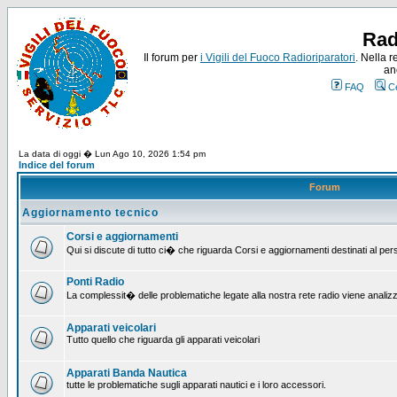
Rad
Il forum per
i Vigili del Fuoco Radioriparatori
. Nella r
an
FAQ
C
La data di oggi � Lun Ago 10, 2026 1:54 pm
Indice del forum
Forum
Aggiornamento tecnico
Corsi e aggiornamenti
Qui si discute di tutto ci� che riguarda Corsi e aggiornamenti destinati al pe
Ponti Radio
La complessit� delle problematiche legate alla nostra rete radio viene analiz
Apparati veicolari
Tutto quello che riguarda gli apparati veicolari
Apparati Banda Nautica
tutte le problematiche sugli apparati nautici e i loro accessori.