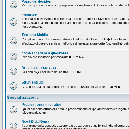
Pozzo dei desideri
Mettete qui dentro la vostra proposta per migliorare il Servizio delle nostre T
Editoriale
In questo spazio vengono presentate le nostre considerazione relative agli svil
tutti i visitatori affinch� tutti possano conoscere quali problemi sono attualmen
nostro settore.
Telefonia Mobile
Complementare al servizio tradizionale offerto dai Centri TLC � la telefonia mo
all'utilizzo di questo servizio, nell'ottica di un'estensione della funzionalit� dei 
come accedere a quest'area
Piccolo pro memoria per aspiranti ILLUMINATI.
Area super riservata
La zona pi� esclusiva del nostro FORUM
Strumenti utili
Area dedicata allo scambio di strumenti software utili alla nostra attivit�.
Specializzazione
Problemi amministrativi
Qui si possono affrontare tutte le problematiche di tipo amministrativo legate all
telecomunicazioni.
Novit� da Roma
Il cammino della specializzazione passa attraverso atti formali che si concret