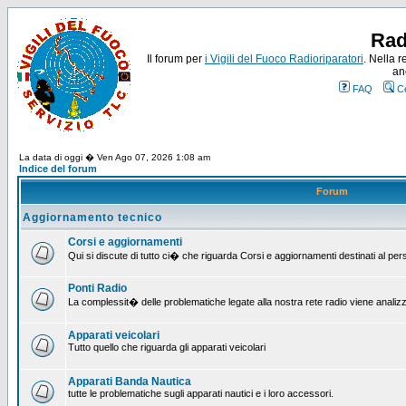
Rad
Il forum per
i Vigili del Fuoco Radioriparatori
. Nella r
an
FAQ
C
La data di oggi � Ven Ago 07, 2026 1:08 am
Indice del forum
Forum
Aggiornamento tecnico
Corsi e aggiornamenti
Qui si discute di tutto ci� che riguarda Corsi e aggiornamenti destinati al pe
Ponti Radio
La complessit� delle problematiche legate alla nostra rete radio viene analiz
Apparati veicolari
Tutto quello che riguarda gli apparati veicolari
Apparati Banda Nautica
tutte le problematiche sugli apparati nautici e i loro accessori.