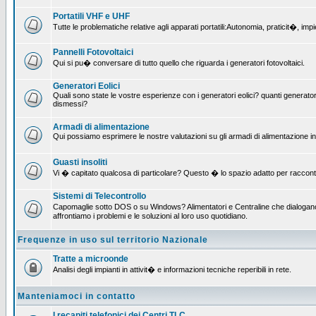
Portatili VHF e UHF
Tutte le problematiche relative agli apparati portatili:Autonomia, praticit�, i
Pannelli Fotovoltaici
Qui si pu� conversare di tutto quello che riguarda i generatori fotovoltaici.
Generatori Eolici
Quali sono state le vostre esperienze con i generatori eolici? quanti generatori
dismessi?
Armadi di alimentazione
Qui possiamo esprimere le nostre valutazioni su gli armadi di alimentazione insta
Guasti insoliti
Vi � capitato qualcosa di particolare? Questo � lo spazio adatto per raccont
Sistemi di Telecontrollo
Capomaglie sotto DOS o su Windows? Alimentatori e Centraline che dialogano c
affrontiamo i problemi e le soluzioni al loro uso quotidiano.
Frequenze in uso sul territorio Nazionale
Tratte a microonde
Analisi degli impianti in attivit� e informazioni tecniche reperibili in rete.
Manteniamoci in contatto
I recapiti telefonici dei Centri TLC