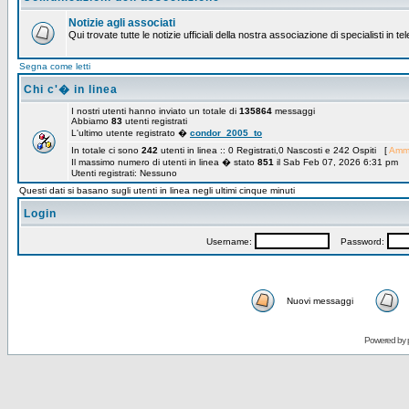
Notizie agli associati
Qui trovate tutte le notizie ufficiali della nostra associazione di specialisti in t
Segna come letti
Chi c'� in linea
I nostri utenti hanno inviato un totale di
135864
messaggi
Abbiamo
83
utenti registrati
L'ultimo utente registrato �
condor_2005_to
In totale ci sono
242
utenti in linea :: 0 Registrati,0 Nascosti e 242 Ospiti [
Ammi
Il massimo numero di utenti in linea � stato
851
il Sab Feb 07, 2026 6:31 pm
Utenti registrati: Nessuno
Questi dati si basano sugli utenti in linea negli ultimi cinque minuti
Login
Username:
Password:
Nuovi messaggi
Powered by