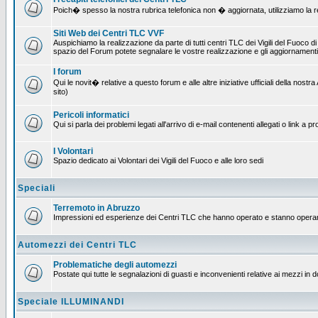
Poich� spesso la nostra rubrica telefonica non � aggiornata, utilizziamo la rete
Siti Web dei Centri TLC VVF
Auspichiamo la realizzazione da parte di tutti centri TLC dei Vigili del Fuoco 
spazio del Forum potete segnalare le vostre realizzazione e gli aggiornamenti 
I forum
Qui le novit� relative a questo forum e alle altre iniziative ufficiali della no
sito)
Pericoli informatici
Qui si parla dei problemi legati all'arrivo di e-mail contenenti allegati o link 
I Volontari
Spazio dedicato ai Volontari dei Vigili del Fuoco e alle loro sedi
Speciali
Terremoto in Abruzzo
Impressioni ed esperienze dei Centri TLC che hanno operato e stanno operan
Automezzi dei Centri TLC
Problematiche degli automezzi
Postate qui tutte le segnalazioni di guasti e inconvenienti relative ai mezzi in 
Speciale ILLUMINANDI