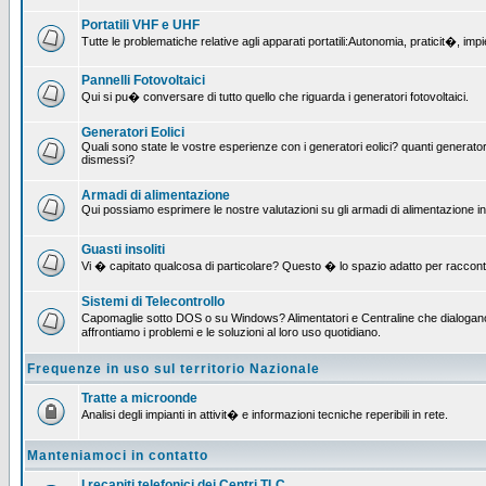
Portatili VHF e UHF
Tutte le problematiche relative agli apparati portatili:Autonomia, praticit�, i
Pannelli Fotovoltaici
Qui si pu� conversare di tutto quello che riguarda i generatori fotovoltaici.
Generatori Eolici
Quali sono state le vostre esperienze con i generatori eolici? quanti generatori
dismessi?
Armadi di alimentazione
Qui possiamo esprimere le nostre valutazioni su gli armadi di alimentazione insta
Guasti insoliti
Vi � capitato qualcosa di particolare? Questo � lo spazio adatto per raccont
Sistemi di Telecontrollo
Capomaglie sotto DOS o su Windows? Alimentatori e Centraline che dialogano c
affrontiamo i problemi e le soluzioni al loro uso quotidiano.
Frequenze in uso sul territorio Nazionale
Tratte a microonde
Analisi degli impianti in attivit� e informazioni tecniche reperibili in rete.
Manteniamoci in contatto
I recapiti telefonici dei Centri TLC