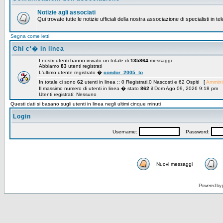
Notizie agli associati
Qui trovate tutte le notizie ufficiali della nostra associazione di specialisti in t
Segna come letti
Chi c'� in linea
I nostri utenti hanno inviato un totale di
135864
messaggi
Abbiamo
83
utenti registrati
L'ultimo utente registrato �
condor_2005_to
In totale ci sono
62
utenti in linea :: 0 Registrati,0 Nascosti e 62 Ospiti [
Amminis
Il massimo numero di utenti in linea � stato
862
il Dom Ago 09, 2026 9:18 pm
Utenti registrati: Nessuno
Questi dati si basano sugli utenti in linea negli ultimi cinque minuti
Login
Username:
Password:
Nuovi messaggi
Powered by