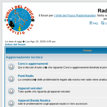
Rad
Il forum per
i Vigili del Fuoco Radioriparatori
. Nella r
an
FAQ
C
La data di oggi � Lun Ago 10, 2026 4:05 pm
Indice del forum
Forum
Aggiornamento tecnico
Corsi e aggiornamenti
Qui si discute di tutto ci� che riguarda Corsi e aggiornamenti destinati al pe
Ponti Radio
La complessit� delle problematiche legate alla nostra rete radio viene analiz
Apparati veicolari
Tutto quello che riguarda gli apparati veicolari
Apparati Banda Nautica
tutte le problematiche sugli apparati nautici e i loro accessori.