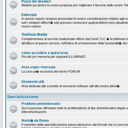
Pozzo dei desideri
Mettete qui dentro la vostra proposta per migliorare il Servizio delle nostre T
Editoriale
In questo spazio vengono presentate le nostre considerazione relative agli svil
tutti i visitatori affinch� tutti possano conoscere quali problemi sono attualmen
nostro settore.
Telefonia Mobile
Complementare al servizio tradizionale offerto dai Centri TLC � la telefonia mo
all'utilizzo di questo servizio, nell'ottica di un'estensione della funzionalit� dei 
come accedere a quest'area
Piccolo pro memoria per aspiranti ILLUMINATI.
Area super riservata
La zona pi� esclusiva del nostro FORUM
Strumenti utili
Area dedicata allo scambio di strumenti software utili alla nostra attivit�.
Specializzazione
Problemi amministrativi
Qui si possono affrontare tutte le problematiche di tipo amministrativo legate all
telecomunicazioni.
Novit� da Roma
Il cammino della specializzazione passa attraverso atti formali che si concret