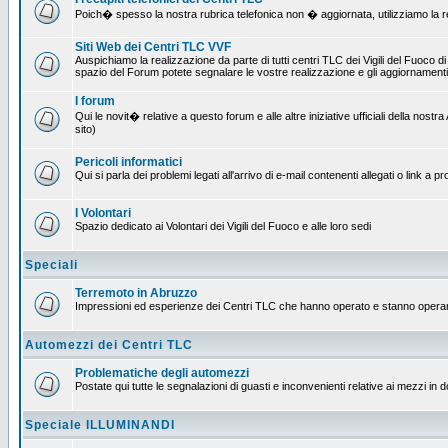
Poich� spesso la nostra rubrica telefonica non � aggiornata, utilizziamo la rete
Siti Web dei Centri TLC VVF
Auspichiamo la realizzazione da parte di tutti centri TLC dei Vigili del Fuoco 
spazio del Forum potete segnalare le vostre realizzazione e gli aggiornamenti 
I forum
Qui le novit� relative a questo forum e alle altre iniziative ufficiali della no
sito)
Pericoli informatici
Qui si parla dei problemi legati all'arrivo di e-mail contenenti allegati o link 
I Volontari
Spazio dedicato ai Volontari dei Vigili del Fuoco e alle loro sedi
Speciali
Terremoto in Abruzzo
Impressioni ed esperienze dei Centri TLC che hanno operato e stanno operan
Automezzi dei Centri TLC
Problematiche degli automezzi
Postate qui tutte le segnalazioni di guasti e inconvenienti relative ai mezzi in 
Speciale ILLUMINANDI