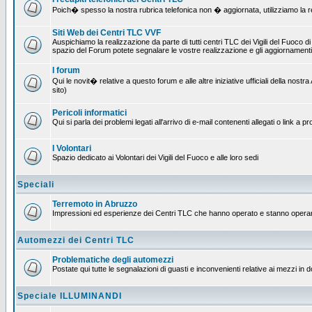
Poich� spesso la nostra rubrica telefonica non � aggiornata, utilizziamo la rete
Siti Web dei Centri TLC VVF
Auspichiamo la realizzazione da parte di tutti centri TLC dei Vigili del Fuoco 
spazio del Forum potete segnalare le vostre realizzazione e gli aggiornamenti 
I forum
Qui le novit� relative a questo forum e alle altre iniziative ufficiali della no
sito)
Pericoli informatici
Qui si parla dei problemi legati all'arrivo di e-mail contenenti allegati o link 
I Volontari
Spazio dedicato ai Volontari dei Vigili del Fuoco e alle loro sedi
Speciali
Terremoto in Abruzzo
Impressioni ed esperienze dei Centri TLC che hanno operato e stanno operan
Automezzi dei Centri TLC
Problematiche degli automezzi
Postate qui tutte le segnalazioni di guasti e inconvenienti relative ai mezzi in 
Speciale ILLUMINANDI