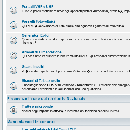
Portatili VHF e UHF
Tutte le problematiche relative agli apparati portatili:Autonomia, praticit�, i
Pannelli Fotovoltaici
Qui si pu� conversare di tutto quello che riguarda i generatori fotovoltaici.
Generatori Eolici
Quali sono state le vostre esperienze con i generatori eolici? quanti generatori
dismessi?
Armadi di alimentazione
Qui possiamo esprimere le nostre valutazioni su gli armadi di alimentazione insta
Guasti insoliti
Vi � capitato qualcosa di particolare? Questo � lo spazio adatto per raccont
Sistemi di Telecontrollo
Capomaglie sotto DOS o su Windows? Alimentatori e Centraline che dialogano c
affrontiamo i problemi e le soluzioni al loro uso quotidiano.
Frequenze in uso sul territorio Nazionale
Tratte a microonde
Analisi degli impianti in attivit� e informazioni tecniche reperibili in rete.
Manteniamoci in contatto
I recapiti telefonici dei Centri TLC