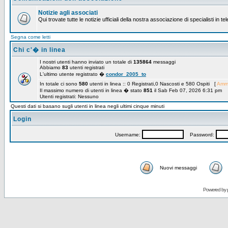
Notizie agli associati
Qui trovate tutte le notizie ufficiali della nostra associazione di specialisti in t
Segna come letti
Chi c'� in linea
I nostri utenti hanno inviato un totale di
135864
messaggi
Abbiamo
83
utenti registrati
L'ultimo utente registrato �
condor_2005_to
In totale ci sono
580
utenti in linea :: 0 Registrati,0 Nascosti e 580 Ospiti [
Ammi
Il massimo numero di utenti in linea � stato
851
il Sab Feb 07, 2026 6:31 pm
Utenti registrati: Nessuno
Questi dati si basano sugli utenti in linea negli ultimi cinque minuti
Login
Username:
Password:
Nuovi messaggi
Powered by