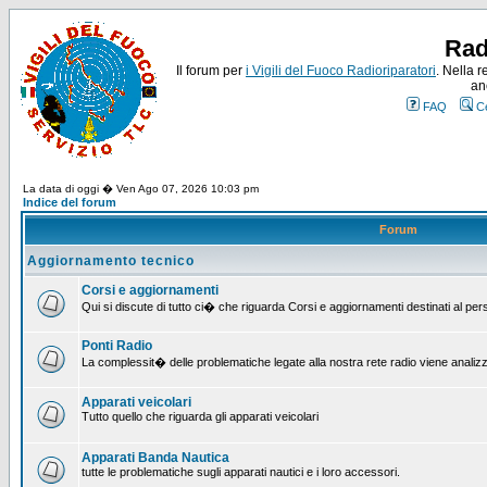
Rad
Il forum per
i Vigili del Fuoco Radioriparatori
. Nella r
an
FAQ
C
La data di oggi � Ven Ago 07, 2026 10:03 pm
Indice del forum
Forum
Aggiornamento tecnico
Corsi e aggiornamenti
Qui si discute di tutto ci� che riguarda Corsi e aggiornamenti destinati al pe
Ponti Radio
La complessit� delle problematiche legate alla nostra rete radio viene analiz
Apparati veicolari
Tutto quello che riguarda gli apparati veicolari
Apparati Banda Nautica
tutte le problematiche sugli apparati nautici e i loro accessori.