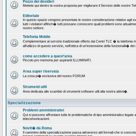
Pozzo dei desideri
Mettete qui dentro la vostra proposta per migliorare il Servizio delle nostre T
Editoriale
In questo spazio vengono presentate le nostre considerazione relative agli svil
tutti i visitatori affinch� tutti possano conoscere quali problemi sono attualmen
nostro settore.
Telefonia Mobile
Complementare al servizio tradizionale offerto dai Centri TLC � la telefonia mo
all'utilizzo di questo servizio, nell'ottica di un'estensione della funzionalit� dei 
come accedere a quest'area
Piccolo pro memoria per aspiranti ILLUMINATI.
Area super riservata
La zona pi� esclusiva del nostro FORUM
Strumenti utili
Area dedicata allo scambio di strumenti software utili alla nostra attivit�.
Specializzazione
Problemi amministrativi
Qui si possono affrontare tutte le problematiche di tipo amministrativo legate all
telecomunicazioni.
Novit� da Roma
Il cammino della specializzazione passa attraverso atti formali che si concret