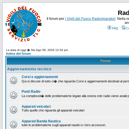
Rad
Il forum per
i Vigili del Fuoco Radioriparatori
. Nella r
an
FAQ
C
La data di oggi � Gio Ago 06, 2026 12:34 pm
Indice del forum
Forum
Aggiornamento tecnico
Corsi e aggiornamenti
Qui si discute di tutto ci� che riguarda Corsi e aggiornamenti destinati al pe
Ponti Radio
La complessit� delle problematiche legate alla nostra rete radio viene analiz
Apparati veicolari
Tutto quello che riguarda gli apparati veicolari
Apparati Banda Nautica
tutte le problematiche sugli apparati nautici e i loro accessori.