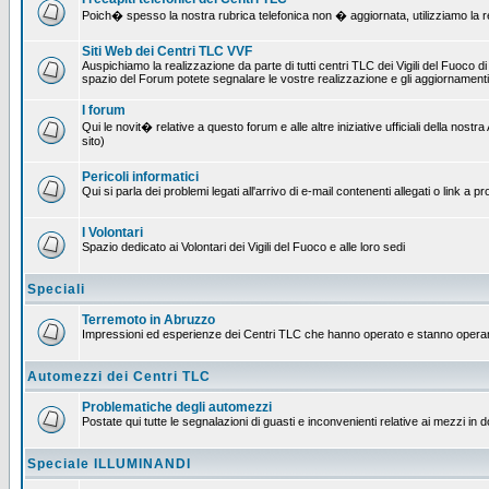
Poich� spesso la nostra rubrica telefonica non � aggiornata, utilizziamo la rete
Siti Web dei Centri TLC VVF
Auspichiamo la realizzazione da parte di tutti centri TLC dei Vigili del Fuoco 
spazio del Forum potete segnalare le vostre realizzazione e gli aggiornamenti 
I forum
Qui le novit� relative a questo forum e alle altre iniziative ufficiali della no
sito)
Pericoli informatici
Qui si parla dei problemi legati all'arrivo di e-mail contenenti allegati o link 
I Volontari
Spazio dedicato ai Volontari dei Vigili del Fuoco e alle loro sedi
Speciali
Terremoto in Abruzzo
Impressioni ed esperienze dei Centri TLC che hanno operato e stanno operan
Automezzi dei Centri TLC
Problematiche degli automezzi
Postate qui tutte le segnalazioni di guasti e inconvenienti relative ai mezzi in 
Speciale ILLUMINANDI