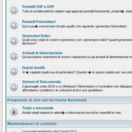
Portatili VHF e UHF
Tutte le problematiche relative agli apparati portatili:Autonomia, praticit�, i
Pannelli Fotovoltaici
Qui si pu� conversare di tutto quello che riguarda i generatori fotovoltaici.
Generatori Eolici
Quali sono state le vostre esperienze con i generatori eolici? quanti generatori
dismessi?
Armadi di alimentazione
Qui possiamo esprimere le nostre valutazioni su gli armadi di alimentazione insta
Guasti insoliti
Vi � capitato qualcosa di particolare? Questo � lo spazio adatto per raccont
Sistemi di Telecontrollo
Capomaglie sotto DOS o su Windows? Alimentatori e Centraline che dialogano c
affrontiamo i problemi e le soluzioni al loro uso quotidiano.
Frequenze in uso sul territorio Nazionale
Tratte a microonde
Analisi degli impianti in attivit� e informazioni tecniche reperibili in rete.
Manteniamoci in contatto
I recapiti telefonici dei Centri TLC