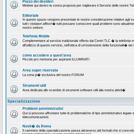
Pozzo dei desideri
Mettete qui dentro la vostra proposta per migliorare il Servizio delle nostre T
Editoriale
In questo spazio vengono presentate le nostre considerazione relative agli svil
tutti i visitatori affinch� tutti possano conoscere quali problemi sono attualmen
nostro settore.
Telefonia Mobile
Complementare al servizio tradizionale offerto dai Centri TLC � la telefonia mo
all'utilizzo di questo servizio, nell'ottica di un'estensione della funzionalit� dei 
come accedere a quest'area
Piccolo pro memoria per aspiranti ILLUMINATI.
Area super riservata
La zona pi� esclusiva del nostro FORUM
Strumenti utili
Area dedicata allo scambio di strumenti software utili alla nostra attivit�.
Specializzazione
Problemi amministrativi
Qui si possono affrontare tutte le problematiche di tipo amministrativo legate all
telecomunicazioni.
Novit� da Roma
Il cammino della specializzazione passa attraverso atti formali che si concret