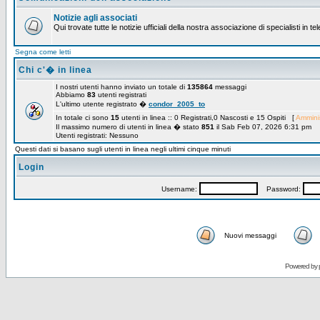
Notizie agli associati
Qui trovate tutte le notizie ufficiali della nostra associazione di specialisti in t
Segna come letti
Chi c'� in linea
I nostri utenti hanno inviato un totale di
135864
messaggi
Abbiamo
83
utenti registrati
L'ultimo utente registrato �
condor_2005_to
In totale ci sono
15
utenti in linea :: 0 Registrati,0 Nascosti e 15 Ospiti [
Amminis
Il massimo numero di utenti in linea � stato
851
il Sab Feb 07, 2026 6:31 pm
Utenti registrati: Nessuno
Questi dati si basano sugli utenti in linea negli ultimi cinque minuti
Login
Username:
Password:
Nuovi messaggi
Powered by