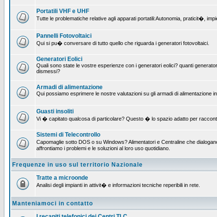
Portatili VHF e UHF
Tutte le problematiche relative agli apparati portatili:Autonomia, praticit�, i
Pannelli Fotovoltaici
Qui si pu� conversare di tutto quello che riguarda i generatori fotovoltaici.
Generatori Eolici
Quali sono state le vostre esperienze con i generatori eolici? quanti generatori
dismessi?
Armadi di alimentazione
Qui possiamo esprimere le nostre valutazioni su gli armadi di alimentazione insta
Guasti insoliti
Vi � capitato qualcosa di particolare? Questo � lo spazio adatto per raccont
Sistemi di Telecontrollo
Capomaglie sotto DOS o su Windows? Alimentatori e Centraline che dialogano c
affrontiamo i problemi e le soluzioni al loro uso quotidiano.
Frequenze in uso sul territorio Nazionale
Tratte a microonde
Analisi degli impianti in attivit� e informazioni tecniche reperibili in rete.
Manteniamoci in contatto
I recapiti telefonici dei Centri TLC