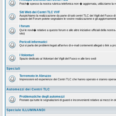
Poich� spesso la nostra rubrica telefonica non � aggiornata, utilizziamo la rete
Siti Web dei Centri TLC VVF
Auspichiamo la realizzazione da parte di tutti centri TLC dei Vigili del Fuoco 
spazio del Forum potete segnalare le vostre realizzazione e gli aggiornamenti 
I forum
Qui le novit� relative a questo forum e alle altre iniziative ufficiali della no
sito)
Pericoli informatici
Qui si parla dei problemi legati all'arrivo di e-mail contenenti allegati o link 
I Volontari
Spazio dedicato ai Volontari dei Vigili del Fuoco e alle loro sedi
Speciali
Terremoto in Abruzzo
Impressioni ed esperienze dei Centri TLC che hanno operato e stanno operan
Automezzi dei Centri TLC
Problematiche degli automezzi
Postate qui tutte le segnalazioni di guasti e inconvenienti relative ai mezzi in 
Speciale ILLUMINANDI