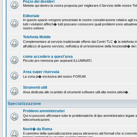
Pozzo dei desideri
Mettete qui dentro la vostra proposta per migliorare il Servizio delle nostre T
Editoriale
In questo spazio vengono presentate le nostre considerazione relative agli svil
tutti i visitatori affinch� tutti possano conoscere quali problemi sono attualmen
nostro settore.
Telefonia Mobile
Complementare al servizio tradizionale offerto dai Centri TLC � la telefonia mo
all'utilizzo di questo servizio, nell'ottica di un'estensione della funzionalit� dei 
come accedere a quest'area
Piccolo pro memoria per aspiranti ILLUMINATI.
Area super riservata
La zona pi� esclusiva del nostro FORUM
Strumenti utili
Area dedicata allo scambio di strumenti software utili alla nostra attivit�.
Specializzazione
Problemi amministrativi
Qui si possono affrontare tutte le problematiche di tipo amministrativo legate all
telecomunicazioni.
Novit� da Roma
Il cammino della specializzazione passa attraverso atti formali che si concret