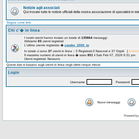
Notizie agli associati
Qui trovate tutte le notizie ufficiali della nostra associazione di specialisti in t
Segna come letti
Chi c'� in linea
I nostri utenti hanno inviato un totale di
135864
messaggi
Abbiamo
83
utenti registrati
L'ultimo utente registrato �
condor_2005_to
In totale ci sono
37
utenti in linea :: 0 Registrati,0 Nascosti e 37 Ospiti [
Amminis
Il massimo numero di utenti in linea � stato
851
il Sab Feb 07, 2026 6:31 pm
Utenti registrati: Nessuno
Questi dati si basano sugli utenti in linea negli ultimi cinque minuti
Login
Username:
Password:
Nuovi messaggi
Powered by