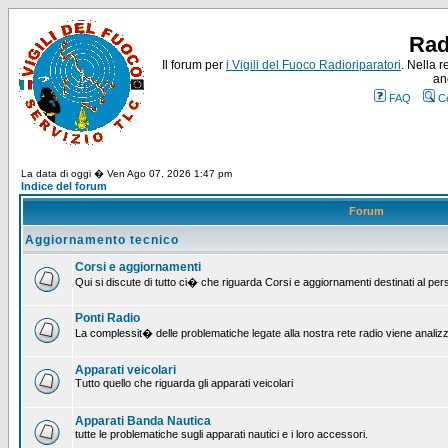
Rad
Il forum per
i Vigili del Fuoco Radioriparatori
. Nella r
an
FAQ
C
La data di oggi � Ven Ago 07, 2026 1:47 pm
Indice del forum
Forum
Aggiornamento tecnico
Corsi e aggiornamenti
Qui si discute di tutto ci� che riguarda Corsi e aggiornamenti destinati al pe
Ponti Radio
La complessit� delle problematiche legate alla nostra rete radio viene analiz
Apparati veicolari
Tutto quello che riguarda gli apparati veicolari
Apparati Banda Nautica
tutte le problematiche sugli apparati nautici e i loro accessori.