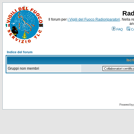
Rad
Il forum per
i Vigili del Fuoco Radioriparatori
. Nella r
an
FAQ
C
Indice del forum
Iscr
Gruppi non membri
Powered by