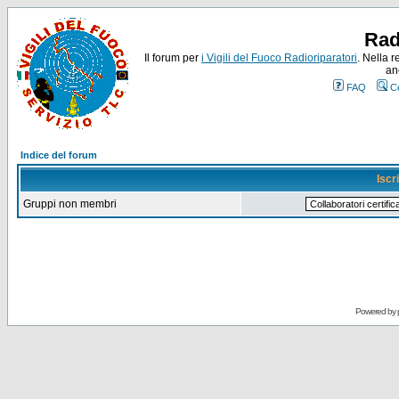
Rad
Il forum per
i Vigili del Fuoco Radioriparatori
. Nella r
an
FAQ
C
Indice del forum
Iscr
Gruppi non membri
Powered by