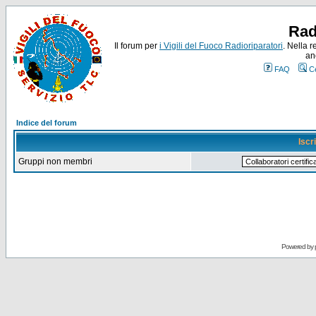
Rad
Il forum per
i Vigili del Fuoco Radioriparatori
. Nella r
an
FAQ
C
Indice del forum
Iscr
Gruppi non membri
Powered by