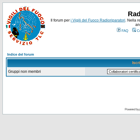
Rad
Il forum per
i Vigili del Fuoco Radioriparatori
. Nella r
an
FAQ
C
Indice del forum
Iscr
Gruppi non membri
Powered by