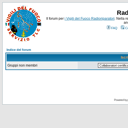
Rad
Il forum per
i Vigili del Fuoco Radioriparatori
. Nella r
an
FAQ
C
Indice del forum
Iscr
Gruppi non membri
Powered by