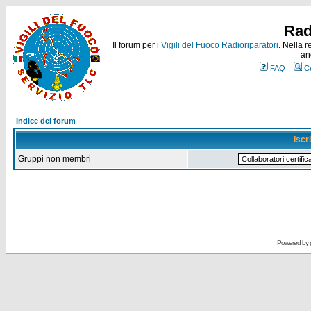
Rad
Il forum per
i Vigili del Fuoco Radioriparatori
. Nella r
an
FAQ
C
Indice del forum
Iscr
Gruppi non membri
Powered by