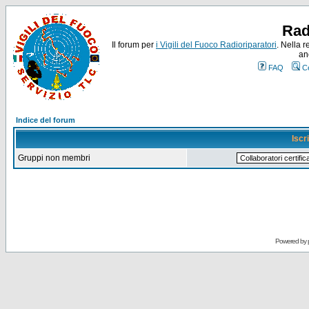
Rad
Il forum per
i Vigili del Fuoco Radioriparatori
. Nella r
an
FAQ
C
Indice del forum
Iscr
Gruppi non membri
Powered by