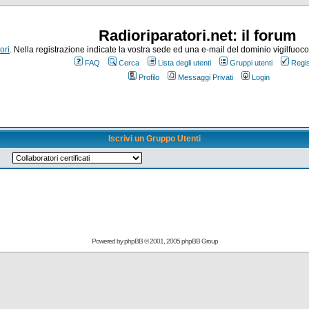
Radioriparatori.net: il forum
ori
. Nella registrazione indicate la vostra sede ed una e-mail del dominio vigilfuoco.it
FAQ
Cerca
Lista degli utenti
Gruppi utenti
Regis
Profilo
Messaggi Privati
Login
Iscrivi un Gruppo Utenti
Powered by
phpBB
© 2001, 2005 phpBB Group