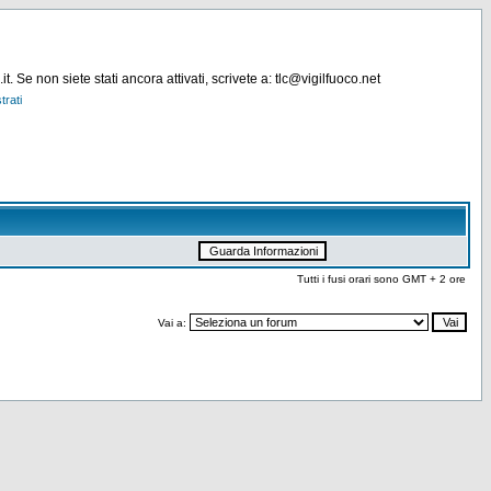
. Se non siete stati ancora attivati, scrivete a: tlc@vigilfuoco.net
trati
Tutti i fusi orari sono GMT + 2 ore
Vai a: