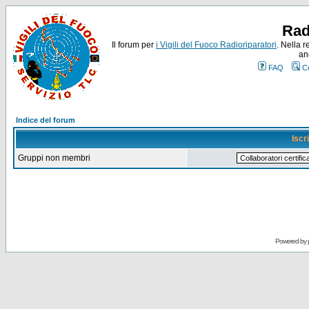
Rad
Il forum per
i Vigili del Fuoco Radioriparatori
. Nella r
an
FAQ
C
Indice del forum
Iscr
Gruppi non membri
Powered by