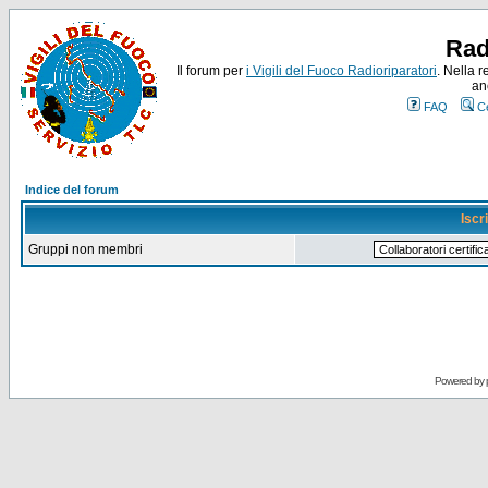
Rad
Il forum per
i Vigili del Fuoco Radioriparatori
. Nella r
an
FAQ
C
Indice del forum
Iscr
Gruppi non membri
Powered by