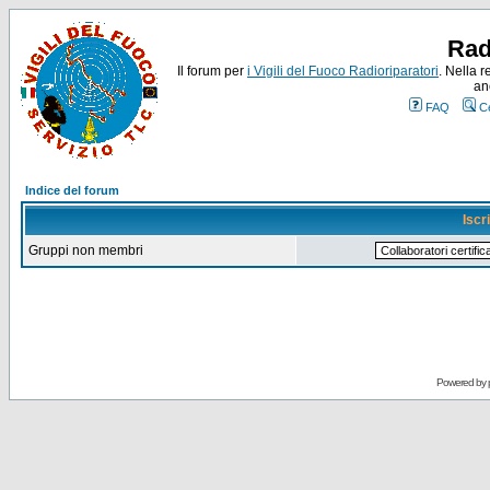
Rad
Il forum per
i Vigili del Fuoco Radioriparatori
. Nella r
an
FAQ
C
Indice del forum
Iscr
Gruppi non membri
Powered by