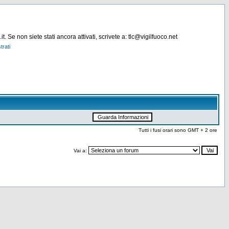
. Se non siete stati ancora attivati, scrivete a: tlc@vigilfuoco.net
trati
Tutti i fusi orari sono GMT + 2 ore
Vai a: