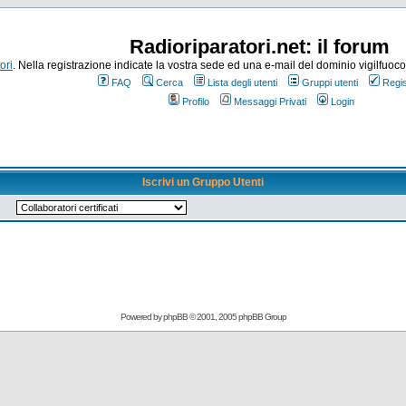
Radioriparatori.net: il forum
ori
. Nella registrazione indicate la vostra sede ed una e-mail del dominio vigilfuoco.it
FAQ
Cerca
Lista degli utenti
Gruppi utenti
Regis
Profilo
Messaggi Privati
Login
Iscrivi un Gruppo Utenti
Powered by
phpBB
© 2001, 2005 phpBB Group