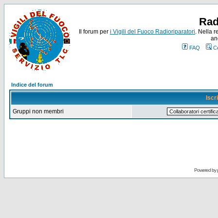
Rad
Il forum per
i Vigili del Fuoco Radioriparatori
. Nella r
an
FAQ
C
Indice del forum
Iscr
Gruppi non membri
Powered by