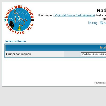
Rad
Il forum per
i Vigili del Fuoco Radioriparatori
. Nella r
an
FAQ
C
Indice del forum
Iscr
Gruppi non membri
Powered by