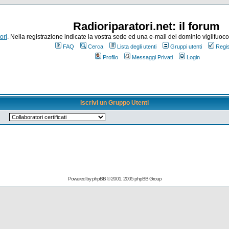
Radioriparatori.net: il forum
ori
. Nella registrazione indicate la vostra sede ed una e-mail del dominio vigilfuoco.it
FAQ
Cerca
Lista degli utenti
Gruppi utenti
Regis
Profilo
Messaggi Privati
Login
Iscrivi un Gruppo Utenti
Powered by
phpBB
© 2001, 2005 phpBB Group