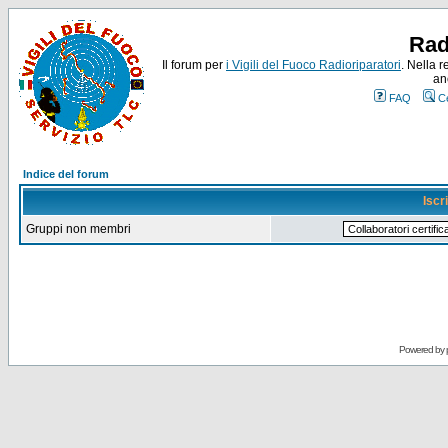
Rad
Il forum per
i Vigili del Fuoco Radioriparatori
. Nella r
an
FAQ
C
Indice del forum
Iscr
Gruppi non membri
Powered by