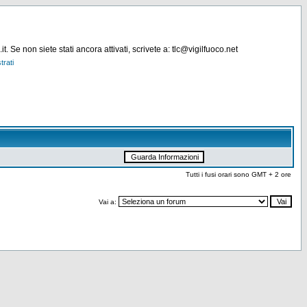
. Se non siete stati ancora attivati, scrivete a: tlc@vigilfuoco.net
trati
Tutti i fusi orari sono GMT + 2 ore
Vai a: