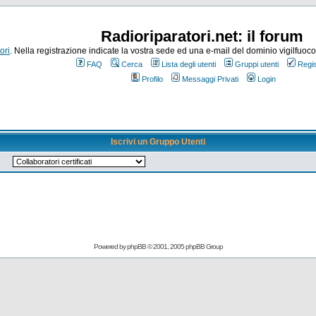
Radioriparatori.net: il forum
ori
. Nella registrazione indicate la vostra sede ed una e-mail del dominio vigilfuoco.it
FAQ
Cerca
Lista degli utenti
Gruppi utenti
Regis
Profilo
Messaggi Privati
Login
Iscrivi un Gruppo Utenti
Powered by
phpBB
© 2001, 2005 phpBB Group