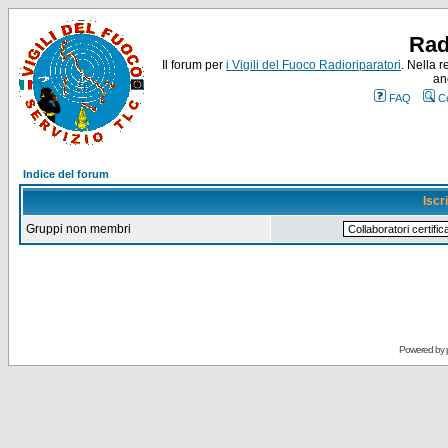
Rad
Il forum per
i Vigili del Fuoco Radioriparatori
. Nella r
an
FAQ
C
Indice del forum
Iscr
Gruppi non membri
Powered by