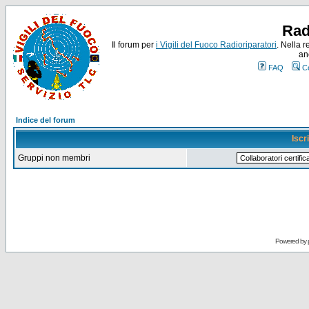
Rad
Il forum per
i Vigili del Fuoco Radioriparatori
. Nella r
an
FAQ
C
Indice del forum
Iscr
Gruppi non membri
Powered by