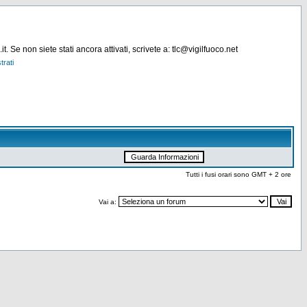
. Se non siete stati ancora attivati, scrivete a: tlc@vigilfuoco.net
trati
Tutti i fusi orari sono GMT + 2 ore
Vai a: