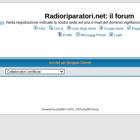
Radioriparatori.net: il forum
ori
. Nella registrazione indicate la vostra sede ed una e-mail del dominio vigilfuoco.it
FAQ
Cerca
Lista degli utenti
Gruppi utenti
Regis
Profilo
Messaggi Privati
Login
Iscrivi un Gruppo Utenti
Powered by
phpBB
© 2001, 2005 phpBB Group