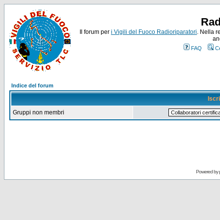
Rad
Il forum per
i Vigili del Fuoco Radioriparatori
. Nella r
an
FAQ
C
Indice del forum
Iscr
Gruppi non membri
Powered by