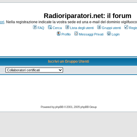
Radioriparatori.net: il forum
ori
. Nella registrazione indicate la vostra sede ed una e-mail del dominio vigilfuoco.it
FAQ
Cerca
Lista degli utenti
Gruppi utenti
Regis
Profilo
Messaggi Privati
Login
Iscrivi un Gruppo Utenti
Powered by
phpBB
© 2001, 2005 phpBB Group