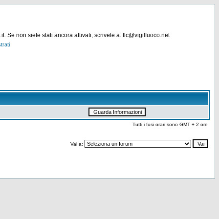
. Se non siete stati ancora attivati, scrivete a: tlc@vigilfuoco.net
trati
Tutti i fusi orari sono GMT + 2 ore
Vai a: