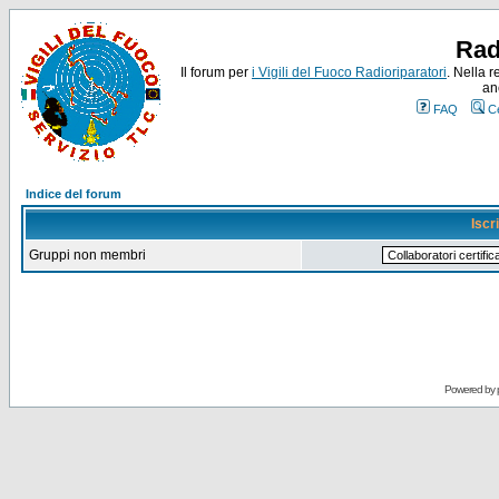
Rad
Il forum per
i Vigili del Fuoco Radioriparatori
. Nella r
an
FAQ
C
Indice del forum
Iscr
Gruppi non membri
Powered by