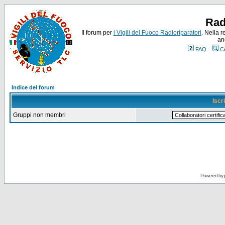
Rad
Il forum per
i Vigili del Fuoco Radioriparatori
. Nella r
an
FAQ
C
Indice del forum
Iscr
Gruppi non membri
Powered by