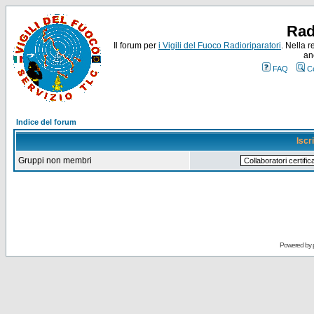
Rad
Il forum per
i Vigili del Fuoco Radioriparatori
. Nella r
an
FAQ
C
Indice del forum
Iscr
Gruppi non membri
Powered by