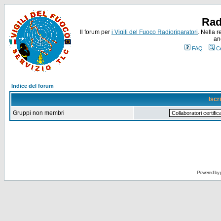
Rad
Il forum per
i Vigili del Fuoco Radioriparatori
. Nella r
an
FAQ
C
Indice del forum
Iscr
Gruppi non membri
Powered by