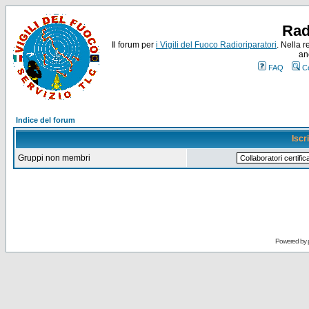
Rad
Il forum per
i Vigili del Fuoco Radioriparatori
. Nella r
an
FAQ
C
Indice del forum
Iscr
Gruppi non membri
Powered by