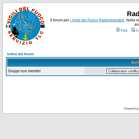
Rad
Il forum per
i Vigili del Fuoco Radioriparatori
. Nella r
an
FAQ
C
Indice del forum
Iscr
Gruppi non membri
Powered by