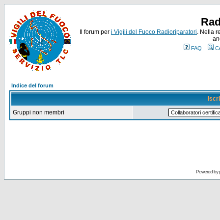
Rad
Il forum per
i Vigili del Fuoco Radioriparatori
. Nella r
an
FAQ
C
Indice del forum
Iscr
Gruppi non membri
Powered by