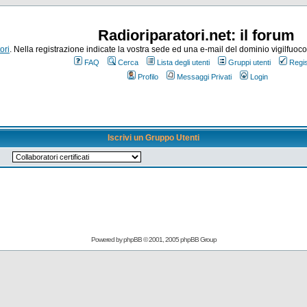
Radioriparatori.net: il forum
ori
. Nella registrazione indicate la vostra sede ed una e-mail del dominio vigilfuoco.it
FAQ
Cerca
Lista degli utenti
Gruppi utenti
Regis
Profilo
Messaggi Privati
Login
Iscrivi un Gruppo Utenti
Powered by
phpBB
© 2001, 2005 phpBB Group