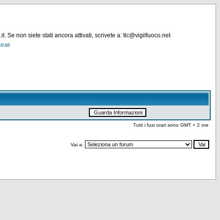
. Se non siete stati ancora attivati, scrivete a: tlc@vigilfuoco.net
trati
Tutti i fusi orari sono GMT + 2 ore
Vai a: