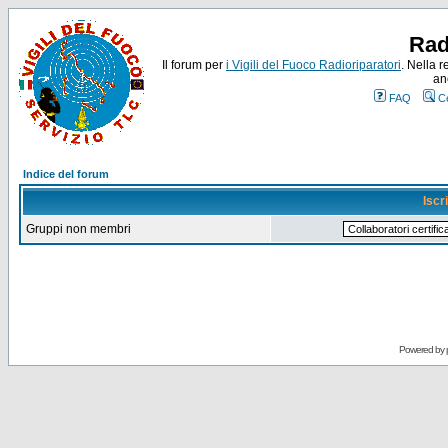
Rad
Il forum per
i Vigili del Fuoco Radioriparatori
. Nella r
an
FAQ
C
Indice del forum
Iscr
Gruppi non membri
Powered by