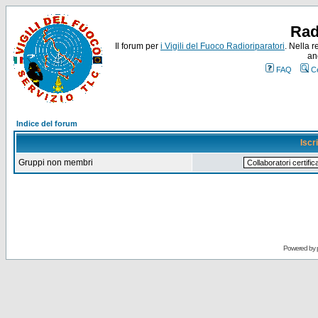
Rad
Il forum per
i Vigili del Fuoco Radioriparatori
. Nella r
an
FAQ
C
Indice del forum
Iscr
Gruppi non membri
Powered by