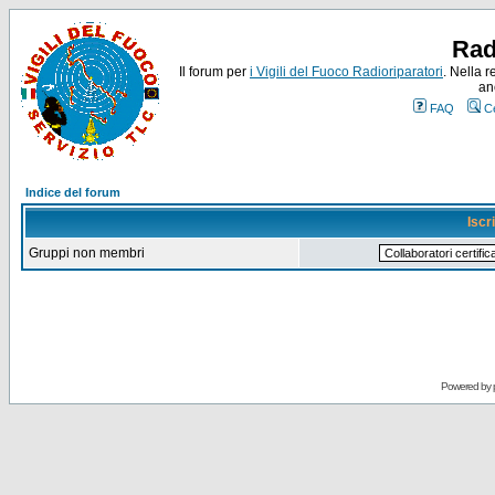
Rad
Il forum per
i Vigili del Fuoco Radioriparatori
. Nella r
an
FAQ
C
Indice del forum
Iscr
Gruppi non membri
Powered by