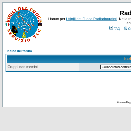
Rad
Il forum per
i Vigili del Fuoco Radioriparatori
. Nella r
an
FAQ
C
Indice del forum
Iscr
Gruppi non membri
Powered by